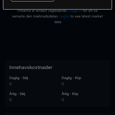
Priserna är endast vägledande.
Logga in
för att se
senaste den marknadsdatan.
Log in
to see latest market
data
Innehavskostnader
Daglig - Sälj
Daglig - Köp
0
0
Årlig - Sälj
Årlig - Köp
0
0