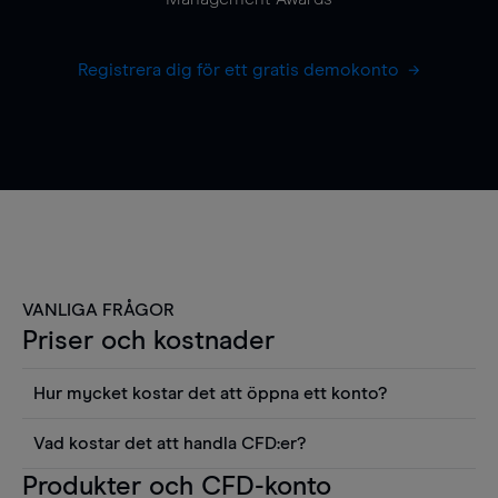
Registrera dig för ett gratis demokonto
VANLIGA FRÅGOR
Priser och kostnader
Hur mycket kostar det att öppna ett konto?
Det finns ingen kostnad för att öppna ett
Vad kostar det att handla CFD:er?
livekonto. Du kan också visa våra priser och
Det är en rad kostnader att tänka på när man
Produkter och CFD-konto
använda sådana verktyg som diagram, Reuters