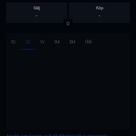
Sälj
Köp
-
-
0
1D
3D
1V
1M
3M
1ÅR