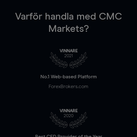
Varför handla
med CMC
Markets?
VINNARE
2021
No.1 Web-based Platform
ForexBrokers.com
VINNARE
2020
Best CFD Provider of the Year