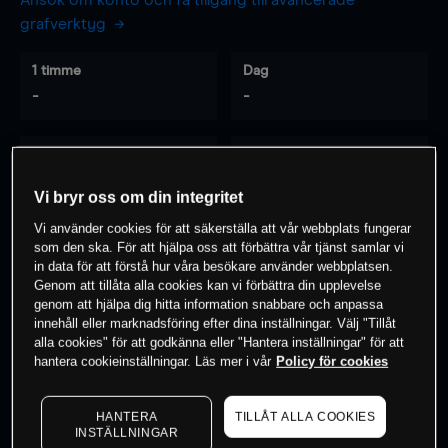
Ansök om konto och få tillgång till avancerade
grafverktyg
1 timme
Dag
-
-
7 dagar
30 dagar
-
-
Vi bryr oss om din integritet
Vi använder cookies för att säkerställa att vår webbplats fungerar
som den ska. För att hjälpa oss att förbättra vår tjänst samlar vi
0
% av kunderna har en
position i detta
in data för att förstå hur våra besökare använder webbplatsen.
Genom att tillåta alla cookies kan vi förbättra din upplevelse
instrument
genom att hjälpa dig hitta information snabbare och anpassa
innehåll eller marknadsföring efter dina inställningar. Välj "Tillåt
alla cookies" för att godkänna eller "Hantera inställningar" för att
Börja handla
hantera cookieinställningar. Läs mer i vår
Policy för cookies
HANTERA
TILLÅT ALLA COOKIES
INSTÄLLNINGAR