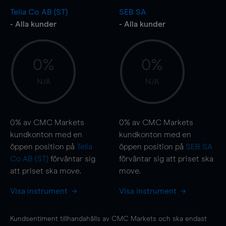
Telia Co AB (ST)
SEB SA
- Alla kunder
- Alla kunder
0%
0%
N/A
N/A
0%
av CMC Markets
0%
av CMC Markets
kundkonton med en
kundkonton med en
öppen position på
Telia
öppen position på
SEB SA
Co AB (ST)
förväntar sig
förväntar sig att priset ska
att priset ska
move
.
move
.
Visa instrument
Visa instrument
Kundsentiment tillhandahålls av CMC Markets och ska endast