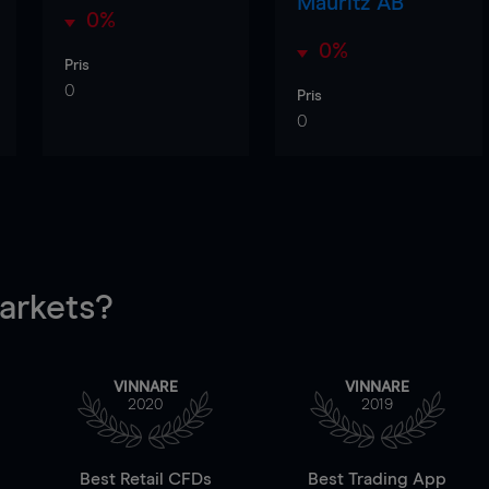
Mauritz AB
0%
0%
Pris
0
Pris
0
rkets?
VINNARE
VINNARE
2020
2019
Best Retail CFDs
Best Trading App