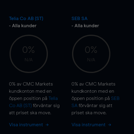
Telia Co AB (ST)
SEB SA
- Alla kunder
- Alla kunder
0%
0%
N/A
N/A
0%
av CMC Markets
0%
av CMC Markets
kundkonton med en
kundkonton med en
öppen position på
Telia
öppen position på
SEB
Co AB (ST)
förväntar sig
SA
förväntar sig att
att priset ska
move
.
priset ska
move
.
Visa instrument
Visa instrument