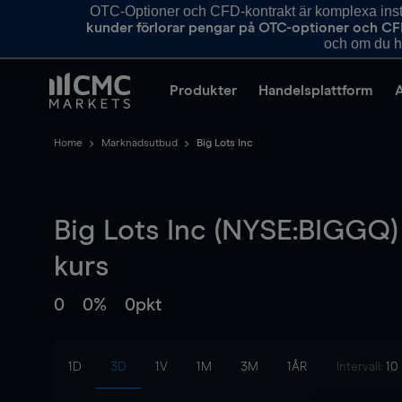
OTC-Optioner och CFD-kontrakt är komplexa instr
kunder förlorar pengar på OTC-optioner och CF
och om du ha
Produkter
Handelsplattform
Home
Marknadsutbud
Big Lots Inc
Big Lots Inc (NYSE:BIGGQ)
kurs
0
0%
0pkt
1D
3D
1V
1M
3M
1ÅR
Intervall:
10