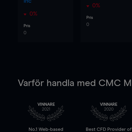
Inc
0%
0%
Pris
0
Pris
0
Varför handla
med CMC Ma
VINNARE
VINNARE
2021
2020
No.1 Web-based
Best CFD Provider of