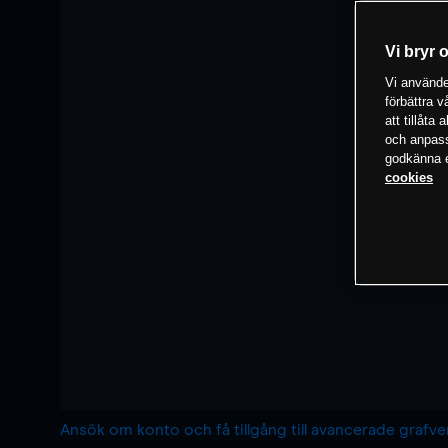
Vi bryr 
Vi använder
förbättra 
att tillåta
och anpassa
godkänna el
cookies
Ansök om konto och få tillgång till avancerade grafv