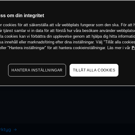
oss om din integritet
 cookies för att säkerställa att vår webbplats fungerar som den ska. För att h
vår tjänst samlar vi in data för att förstå hur våra besökare använder webbpla
 alla cookies kan vi förbättra din upplevelse genom att hjälpa dig hitta informat
 innehåll eller marknadsföring efter dina inställningar. Välj "Tillåt alla cookies
ler "Hantera inställningar" för att hantera cookieinställningar. Läs mer i vår
P
HANTERA INSTÄLLNINGAR
TILLÅT ALLA COOKIES
erktyg