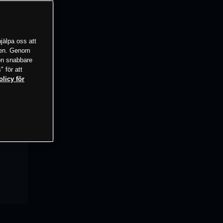
jälpa oss att
tsen. Genom
ion snabbare
" för att
olicy för