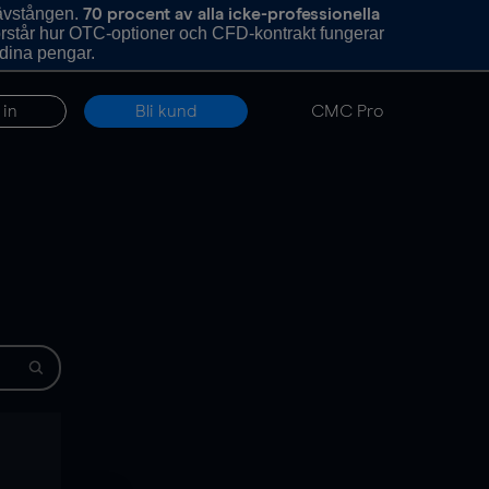
hävstången.
70 procent av alla icke-professionella
förstår hur OTC-optioner och CFD-kontrakt fungerar
 dina pengar.
 in
Bli kund
CMC Pro