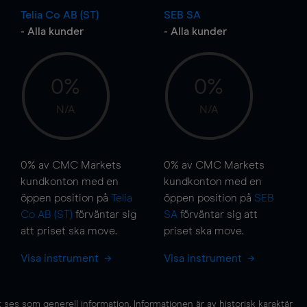
Telia Co AB (ST)
SEB SA
- Alla kunder
- Alla kunder
0%
0%
N/A
N/A
0%
av CMC Markets
0%
av CMC Markets
kundkonton med en
kundkonton med en
öppen position på
Telia
öppen position på
SEB
Co AB (ST)
förväntar sig
SA
förväntar sig att
att priset ska
move
.
priset ska
move
.
Visa instrument
Visa instrument
es som generell information. Informationen är av historisk karaktär