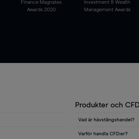
Finance Magnates
Investment & Wealth
Awards 2020
Management Awards
Produkter och CFD
Vad är hävstångshandel?
Du kan också visa våra
En av fördelarna med CFD-ha
Varför handla CFD:er?
ters news eller
andel v det totala värdet fö