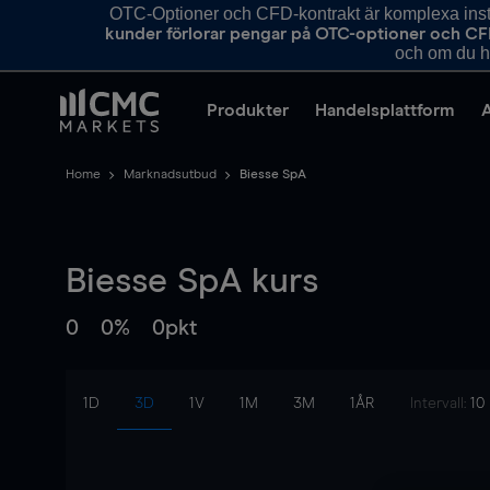
OTC-Optioner och CFD-kontrakt är komplexa instr
kunder förlorar pengar på OTC-optioner och CF
och om du ha
Produkter
Handelsplattform
Home
Marknadsutbud
Biesse SpA
Biesse SpA
kurs
0
0%
0pkt
1D
3D
1V
1M
3M
1ÅR
Intervall:
10