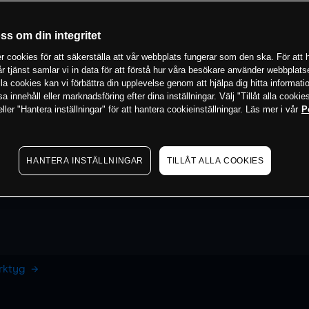
oss om din integritet
 cookies för att säkerställa att vår webbplats fungerar som den ska. För att h
vår tjänst samlar vi in data för att förstå hur våra besökare använder webbpla
 alla cookies kan vi förbättra din upplevelse genom att hjälpa dig hitta informat
 innehåll eller marknadsföring efter dina inställningar. Välj "Tillåt alla cookies
ler "Hantera inställningar" för att hantera cookieinställningar. Läs mer i vår
P
HANTERA INSTÄLLNINGAR
TILLÅT ALLA COOKIES
erktyg