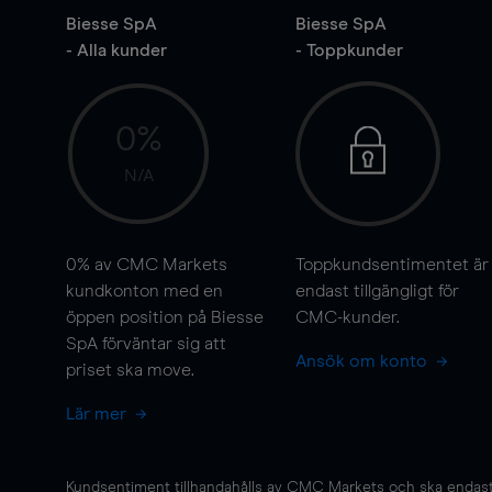
Biesse SpA
Biesse SpA
- Alla kunder
- Toppkunder
0%
N/A
0%
av CMC Markets
Toppkundsentimentet är
kundkonton med en
endast tillgängligt för
öppen position på Biesse
CMC-kunder.
SpA förväntar sig att
Ansök om konto
priset ska
move
.
Lär mer
Kundsentiment tillhandahålls av CMC Markets och ska endast s