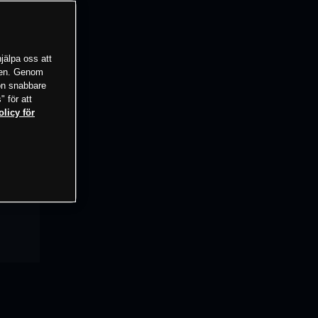
jälpa oss att
tsen. Genom
ion snabbare
" för att
olicy för