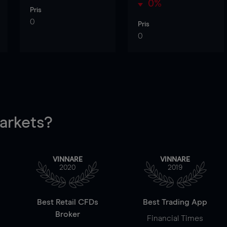
0%
Pris
0
Pris
0
rkets?
VINNARE
VINNARE
2020
2019
Best Retail CFDs
Best Trading App
Broker
Financial Times