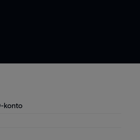
-konto
ndel är att du endast behöver betala en liten
r positionen för att öppna en position och detta