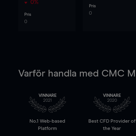
0%
Pris
0
Pris
0
Varför handla
med CMC Ma
VINNARE
VINNARE
2021
2020
No.1 Web-based
Best CFD Provider of
Platform
the Year