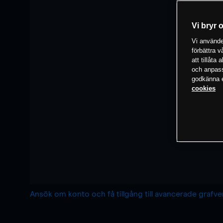
Vi bryr 
Vi använder
förbättra 
att tillåta
och anpassa
godkänna el
cookies
Ansök om konto och få tillgång till avancerade grafv