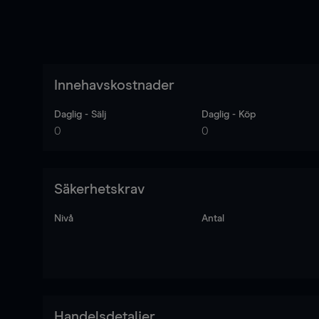
Innehavskostnader
Daglig - Sälj
Daglig - Köp
0
0
Säkerhetskrav
Nivå
Antal
Handelsdetaljer