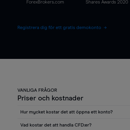
ForexBrokers.com
Shares Awards 2020
Registrera dig för ett gratis demokonto
VANLIGA FRÅGOR
Priser och kostnader
Hur mycket kostar det att öppna ett konto?
Det finns ingen kostnad för att öppna ett livekonto. 
Vad kostar det att handla CFD:er?
priser och använda sådana verktyg som diagram, Reu