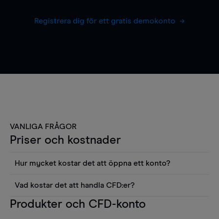
Registrera dig för ett gratis demokonto
VANLIGA FRÅGOR
Priser och kostnader
Hur mycket kostar det att öppna ett konto?
Det finns ingen kostnad för att öppna ett
Vad kostar det att handla CFD:er?
livekonto. Du kan också visa våra priser och
Det är en rad kostnader att tänka på när man
Produkter och CFD-konto
använda sådana verktyg som diagram, Reuters
handlar CFD:er, inkluderat spread,
news eller Morningstars kvantitativa