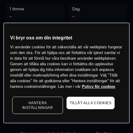
1 timme
Dag
-
-
7 dagar
30 dagar
Vi bryr oss om din integritet
-
-
Vi använder cookies för att säkerställa att vår webbplats fungerar
som den ska. För att hjälpa oss att förbättra vår tjänst samlar vi
in data för att förstå hur våra besökare använder webbplatsen.
Genom att tillåta alla cookies kan vi förbättra din upplevelse
0
% av kunderna har en
position i detta
genom att hjälpa dig hitta information snabbare och anpassa
instrument
innehåll eller marknadsföring efter dina inställningar. Välj "Tillåt
alla cookies" för att godkänna eller "Hantera inställningar" för att
hantera cookieinställningar. Läs mer i vår
Policy för cookies
Börja handla
HANTERA
TILLÅT ALLA COOKIES
INSTÄLLNINGAR