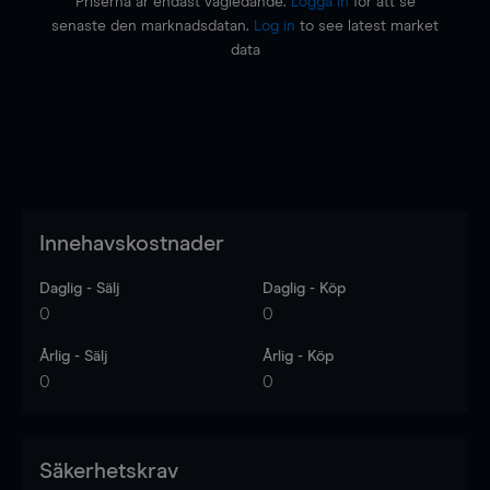
Priserna är endast vägledande.
Logga in
för att se
senaste den marknadsdatan.
Log in
to see latest market
data
Innehavskostnader
Daglig - Sälj
Daglig - Köp
0
0
Årlig - Sälj
Årlig - Köp
0
0
Säkerhetskrav