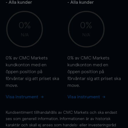
- Alla kunder
- Alla kunder
0%
0%
N/A
N/A
0%
av CMC Markets
0%
av CMC Markets
kundkonton med en
kundkonton med en
öppen position på
öppen position på
förväntar sig att priset ska
förväntar sig att priset ska
move
.
move
.
Visa instrument
Visa instrument
Kundsentiment tillhandahålls av CMC Markets och ska endast
ses som generell information. Informationen är av historisk
karaktär och skall ej anses som handels- eller investeringsråd