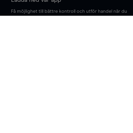
Få möjlighet till bättre kontroll och utför handel när du
är på språng.