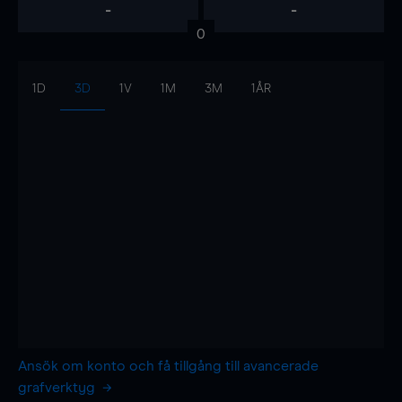
-
-
0
1D
3D
1V
1M
3M
1ÅR
Ansök om konto och få tillgång till avancerade
grafverktyg