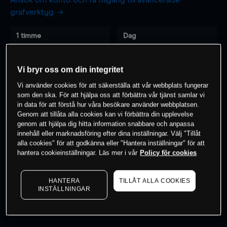
Ansök om konto och få tillgång till avancerade
grafverktyg
1 timme
Dag
-
-
Vi bryr oss om din integritet
7 dagar
30 dagar
Vi använder cookies för att säkerställa att vår webbplats fungerar
-
-
som den ska. För att hjälpa oss att förbättra vår tjänst samlar vi
in data för att förstå hur våra besökare använder webbplatsen.
Genom att tillåta alla cookies kan vi förbättra din upplevelse
genom att hjälpa dig hitta information snabbare och anpassa
innehåll eller marknadsföring efter dina inställningar. Välj "Tillåt
0
% av kunderna har en
position i detta
alla cookies" för att godkänna eller "Hantera inställningar" för att
instrument
hantera cookieinställningar. Läs mer i vår
Policy för cookies
HANTERA
TILLÅT ALLA COOKIES
Börja handla
INSTÄLLNINGAR