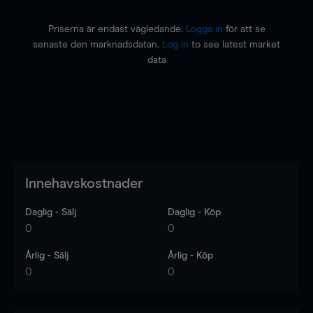
Priserna är endast vägledande.
Logga in
för att se
senaste den marknadsdatan.
Log in
to see latest market
data
Innehavskostnader
Daglig - Sälj
Daglig - Köp
0
0
Årlig - Sälj
Årlig - Köp
0
0