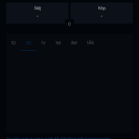
Sälj
Köp
-
-
0
1D
3D
1V
1M
3M
1ÅR