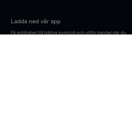
Ladda ned vår app
Få möjlighet till bättre kontroll och utför handel när du
är på språng.