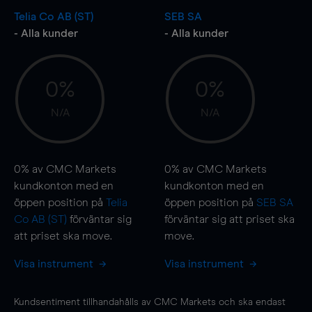
Telia Co AB (ST)
SEB SA
- Alla kunder
- Alla kunder
0%
0%
N/A
N/A
0%
av CMC Markets
0%
av CMC Markets
kundkonton med en
kundkonton med en
öppen position på
Telia
öppen position på
SEB SA
Co AB (ST)
förväntar sig
förväntar sig att priset ska
att priset ska
move
.
move
.
Visa instrument
Visa instrument
Kundsentiment tillhandahålls av CMC Markets och ska endast