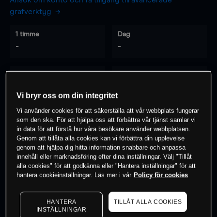
Ansök om konto och få tillgång till avancerade
grafverktyg
1 timme
Dag
-
-
7 dagar
30 dagar
-
-
Vi bryr oss om din integritet
Vi använder cookies för att säkerställa att vår webbplats fungerar
som den ska. För att hjälpa oss att förbättra vår tjänst samlar vi
0
% av kunderna har en
position i detta
in data för att förstå hur våra besökare använder webbplatsen.
Genom att tillåta alla cookies kan vi förbättra din upplevelse
instrument
genom att hjälpa dig hitta information snabbare och anpassa
innehåll eller marknadsföring efter dina inställningar. Välj "Tillåt
alla cookies" för att godkänna eller "Hantera inställningar" för att
Börja handla
hantera cookieinställningar. Läs mer i vår
Policy för cookies
HANTERA
TILLÅT ALLA COOKIES
INSTÄLLNINGAR