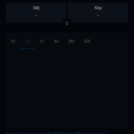
Sälj
Köp
-
-
0
1D
3D
1V
1M
3M
1ÅR