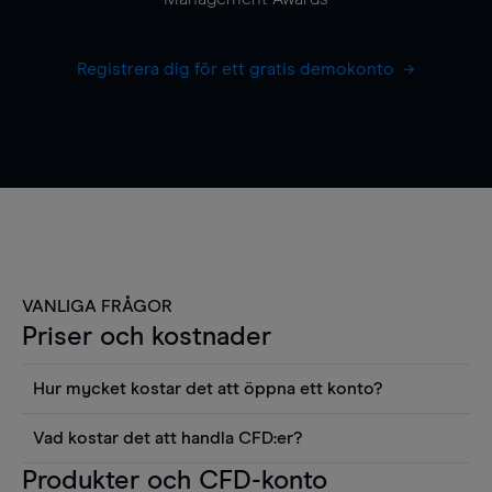
Registrera dig för ett gratis demokonto
VANLIGA FRÅGOR
Priser och kostnader
Hur mycket kostar det att öppna ett konto?
Det finns ingen kostnad för att öppna ett
Vad kostar det att handla CFD:er?
livekonto. Du kan också visa våra priser och
Det är en rad kostnader att tänka på när man
Produkter och CFD-konto
använda sådana verktyg som diagram, Reuters