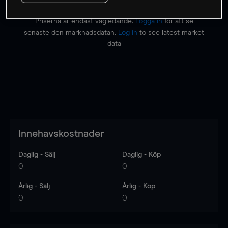
Priserna är endast vägledande.
Logga in
för att se
senaste den marknadsdatan.
Log in
to see latest market
data
Innehavskostnader
Daglig - Sälj
Daglig - Köp
0
0
Årlig - Sälj
Årlig - Köp
0
0