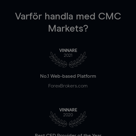
Varför handla
med CMC
Markets?
VINNARE
2021
No.1 Web-based Platform
ForexBrokers.com
VINNARE
2020
Best CFD Provider of the Year