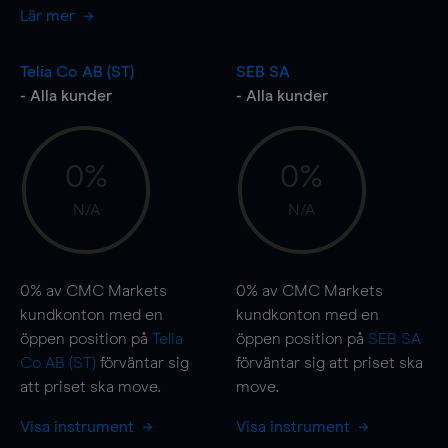
Lär mer
Telia Co AB (ST)
SEB SA
- Alla kunder
- Alla kunder
0%
0%
N/A
N/A
0%
av CMC Markets
0%
av CMC Markets
kundkonton med en
kundkonton med en
öppen position på
Telia
öppen position på
SEB SA
Co AB (ST)
förväntar sig
förväntar sig att priset ska
att priset ska
move
.
move
.
Visa instrument
Visa instrument