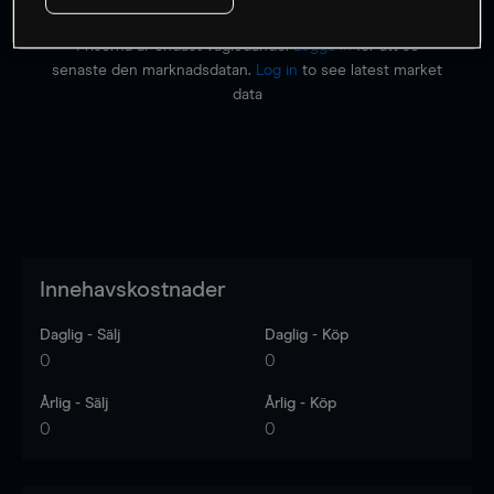
Priserna är endast vägledande.
Logga in
för att se
senaste den marknadsdatan.
Log in
to see latest market
data
Innehavskostnader
Daglig - Sälj
Daglig - Köp
0
0
Årlig - Sälj
Årlig - Köp
0
0