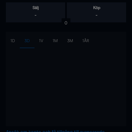
Sälj
Köp
-
-
0
1D
3D
1V
1M
3M
1ÅR