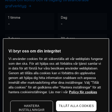
Ansök om konto och få tillgång till avancerade
grafverktyg
1 timme
Dag
-
-
7 dagar
30 dagar
-
-
Vi bryr oss om din integritet
Vi använder cookies för att säkerställa att vår webbplats fungerar
som den ska. För att hjälpa oss att förbättra vår tjänst samlar vi
0
% av kunderna har en
position i detta
in data för att förstå hur våra besökare använder webbplatsen.
instrument
Genom att tillåta alla cookies kan vi förbättra din upplevelse
genom att hjälpa dig hitta information snabbare och anpassa
innehåll eller marknadsföring efter dina inställningar. Välj "Tillåt
alla cookies" för att godkänna eller "Hantera inställningar" för att
Börja handla
hantera cookieinställningar. Läs mer i vår
Policy för cookies
HANTERA
TILLÅT ALLA COOKIES
INSTÄLLNINGAR