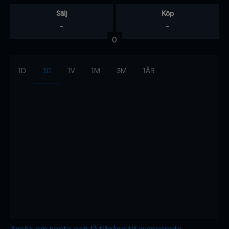
Sälj
Köp
-
-
0
1D
3D
1V
1M
3M
1ÅR