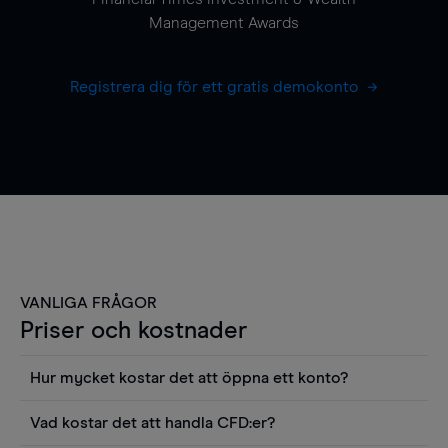
Management Awards
Registrera dig för ett gratis demokonto
VANLIGA FRÅGOR
Priser och kostnader
Hur mycket kostar det att öppna ett konto?
Det finns ingen kostnad för att öppna ett
Vad kostar det att handla CFD:er?
livekonto. Du kan också visa våra priser och