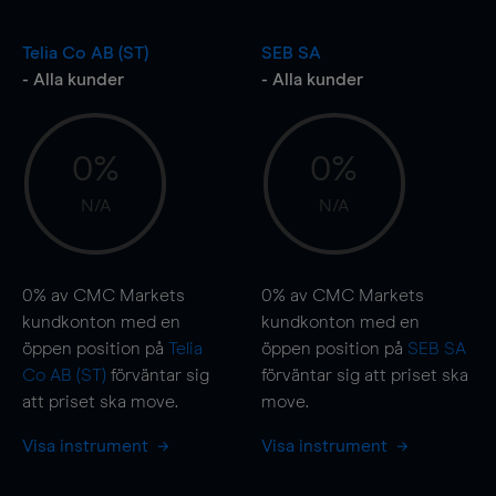
Telia Co AB (ST)
SEB SA
- Alla kunder
- Alla kunder
0%
0%
N/A
N/A
0%
av CMC Markets
0%
av CMC Markets
kundkonton med en
kundkonton med en
öppen position på
Telia
öppen position på
SEB SA
Co AB (ST)
förväntar sig
förväntar sig att priset ska
att priset ska
move
.
move
.
Visa instrument
Visa instrument