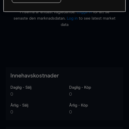
Priserna är endast vägledande.
Logga in
för att se
senaste den marknadsdatan.
Log in
to see latest market
data
Innehavskostnader
Daglig - Sälj
Daglig - Köp
0
0
Årlig - Sälj
Årlig - Köp
0
0