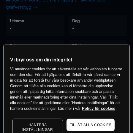
Ansök om konto och få tillgång till avancerade
grafverktyg
1 timme
Dag
-
-
7 dagar
30 dagar
-
-
Vi bryr oss om din integritet
Vi använder cookies för att säkerställa att vår webbplats fungerar
som den ska. För att hjälpa oss att förbättra vår tjänst samlar vi
0
% av kunderna har en
position i detta
in data för att förstå hur våra besökare använder webbplatsen.
Genom att tillåta alla cookies kan vi förbättra din upplevelse
instrument
genom att hjälpa dig hitta information snabbare och anpassa
innehåll eller marknadsföring efter dina inställningar. Välj "Tillåt
alla cookies" för att godkänna eller "Hantera inställningar" för att
Börja handla
hantera cookieinställningar. Läs mer i vår
Policy för cookies
HANTERA
TILLÅT ALLA COOKIES
INSTÄLLNINGAR