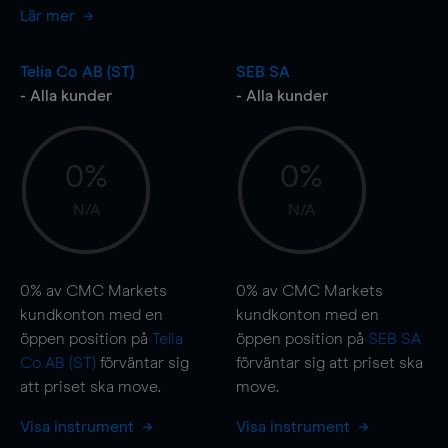
Lär mer
Telia Co AB (ST)
SEB SA
- Alla kunder
- Alla kunder
0%
0%
N/A
N/A
0%
av CMC Markets
0%
av CMC Markets
kundkonton med en
kundkonton med en
öppen position på
Telia
öppen position på
SEB SA
Co AB (ST)
förväntar sig
förväntar sig att priset ska
att priset ska
move
.
move
.
Visa instrument
Visa instrument