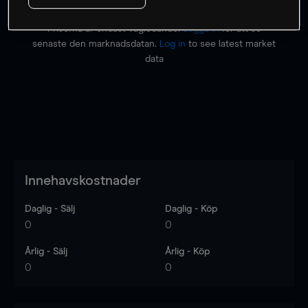
Priserna är endast vägledande.
Logga in
för att se
senaste den marknadsdatan.
Log in
to see latest market
data
Innehavskostnader
Daglig - Sälj
Daglig - Köp
0
0
Årlig - Sälj
Årlig - Köp
0
0