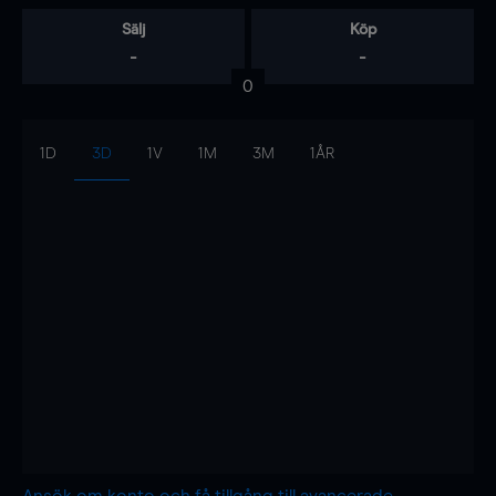
Sälj
Köp
-
-
0
1D
3D
1V
1M
3M
1ÅR