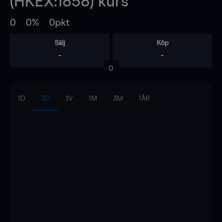
(HKEX:1858) kurs
0
0%
0pkt
Sälj
Köp
-
-
0
1D
3D
1V
1M
3M
1ÅR