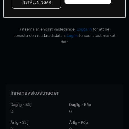
INSTÄLLNINGAR
Priserna är endast vägledande.
Logga in
för att se
senaste den marknadsdatan.
Log in
to see latest market
data
Innehavskostnader
Daglig - Sälj
Daglig - Köp
0
0
Årlig - Sälj
Årlig - Köp