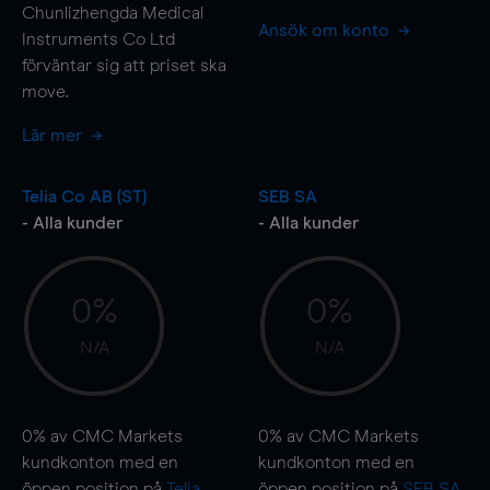
Chunlizhengda Medical
Ansök om konto
Instruments Co Ltd
förväntar sig att priset ska
move
.
Lär mer
Telia Co AB (ST)
SEB SA
- Alla kunder
- Alla kunder
0%
0%
N/A
N/A
0%
av CMC Markets
0%
av CMC Markets
kundkonton med en
kundkonton med en
öppen position på
Telia
öppen position på
SEB SA