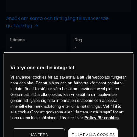
Ansök om konto och få tillgång till avancerade
grafverktyg
1 timme
Dag
-
-
7 dagar
30 dagar
Vi bryr oss om din integritet
-
-
Vi använder cookies för att säkerställa att vår webbplats fungerar
som den ska. För att hjälpa oss att förbättra vår tjänst samlar vi
in data för att förstå hur våra besökare använder webbplatsen.
Genom att tillåta alla cookies kan vi förbättra din upplevelse
0
% av kunderna har en
position i detta
genom att hjälpa dig hitta information snabbare och anpassa
innehåll eller marknadsföring efter dina inställningar. Välj "Tillåt
instrument
alla cookies" för att godkänna eller "Hantera inställningar" för att
hantera cookieinställningar. Läs mer i vår
Policy för cookies
Börja handla
HANTERA
TILLÅT ALLA COOKIES