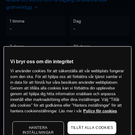
Ansök om konto och få tillgång till avancerade
grafverktyg
1 timme
Dag
-
-
7 dagar
30 dagar
-
-
Vi bryr oss om din integritet
Vi använder cookies för att säkerställa att vår webbplats fungerar
som den ska. För att hjälpa oss att förbättra vår tjänst samlar vi
0
% av kunderna har en
position i detta
in data för att förstå hur våra besökare använder webbplatsen.
instrument
Genom att tillåta alla cookies kan vi förbättra din upplevelse
genom att hjälpa dig hitta information snabbare och anpassa
innehåll eller marknadsföring efter dina inställningar. Välj "Tillåt
alla cookies" för att godkänna eller "Hantera inställningar" för att
Börja handla
hantera cookieinställningar. Läs mer i vår
Policy för cookies
HANTERA
TILLÅT ALLA COOKIES
INSTÄLLNINGAR