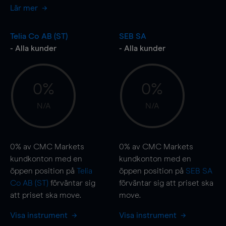
Lär mer
Telia Co AB (ST)
SEB SA
- Alla kunder
- Alla kunder
0%
0%
N/A
N/A
0%
av CMC Markets
0%
av CMC Markets
kundkonton med en
kundkonton med en
öppen position på
Telia
öppen position på
SEB SA
Co AB (ST)
förväntar sig
förväntar sig att priset ska
att priset ska
move
.
move
.
Visa instrument
Visa instrument