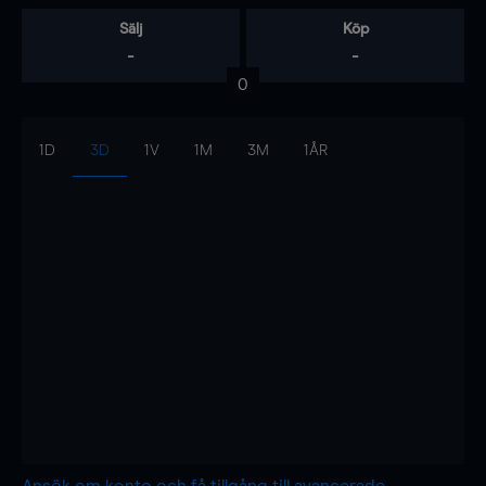
Sälj
Köp
-
-
0
1D
3D
1V
1M
3M
1ÅR