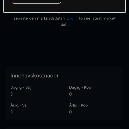
Priserna är endast vägledande.
Logga in
för att se
senaste den marknadsdatan.
Log in
to see latest market
data
Innehavskostnader
Daglig - Sälj
Daglig - Köp
0
0
Årlig - Sälj
Årlig - Köp
0
0