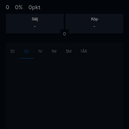
0
0%
0pkt
Sälj
Köp
-
-
0
1D
3D
1V
1M
3M
1ÅR