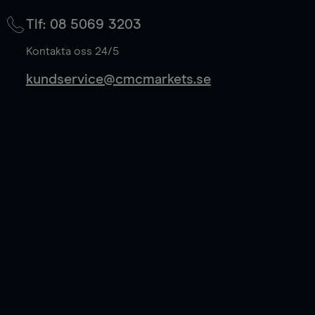
på mittkurs, och sparar 50% av spreadkostnaden.
Tlf: 08 5069 3203
Läs mer
Kontakta oss 24/5
kundservice@cmcmarkets.se