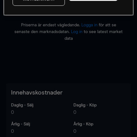
Priserna är endast vägledande.
Logga in
för att se
senaste den marknadsdatan.
Log in
to see latest market
data
Innehavskostnader
Daglig - Sälj
Daglig - Köp
0
0
Årlig - Sälj
Årlig - Köp
0
0