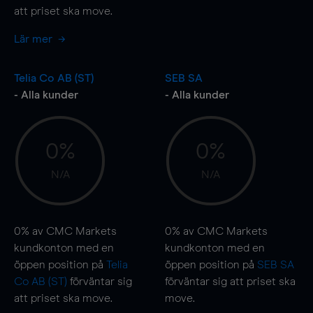
att priset ska
move
.
Lär mer
Telia Co AB (ST)
SEB SA
- Alla kunder
- Alla kunder
0%
0%
N/A
N/A
0%
av CMC Markets
0%
av CMC Markets
kundkonton med en
kundkonton med en
öppen position på
Telia
öppen position på
SEB SA
Co AB (ST)
förväntar sig
förväntar sig att priset ska
att priset ska
move
.
move
.