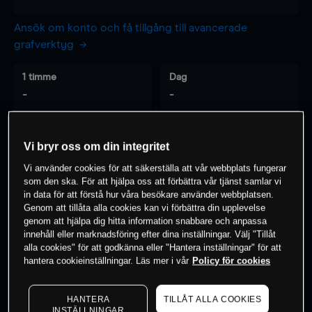
Ansök om konto och få tillgång till avancerade
grafverktyg
1 timme
Dag
-
-
7 dagar
30 dagar
Vi bryr oss om din integritet
-
-
Vi använder cookies för att säkerställa att vår webbplats fungerar
som den ska. För att hjälpa oss att förbättra vår tjänst samlar vi
in data för att förstå hur våra besökare använder webbplatsen.
Genom att tillåta alla cookies kan vi förbättra din upplevelse
0
% av kunderna har en
position i detta
genom att hjälpa dig hitta information snabbare och anpassa
instrument
innehåll eller marknadsföring efter dina inställningar. Välj "Tillåt
alla cookies" för att godkänna eller "Hantera inställningar" för att
hantera cookieinställningar. Läs mer i vår
Policy för cookies
Börja handla
HANTERA
TILLÅT ALLA COOKIES
INSTÄLLNINGAR