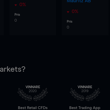
Mauritz AB
0%
0%
Pris
0
Pris
0
rkets?
VINNARE
VINNARE
2020
2019
Best Retail CFDs
Best Trading App