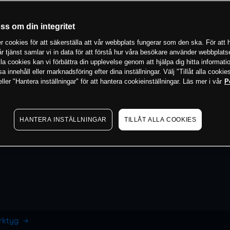
oss om din integritet
 cookies för att säkerställa att vår webbplats fungerar som den ska. För att h
vår tjänst samlar vi in data för att förstå hur våra besökare använder webbpla
 alla cookies kan vi förbättra din upplevelse genom att hjälpa dig hitta informat
 innehåll eller marknadsföring efter dina inställningar. Välj "Tillåt alla cookies
ler "Hantera inställningar" för att hantera cookieinställningar. Läs mer i vår
P
HANTERA INSTÄLLNINGAR
TILLÅT ALLA COOKIES
erktyg