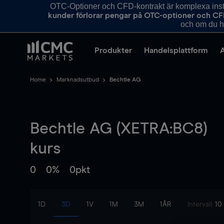
OTC-Optioner och CFD-kontrakt är komplexa instr
kunder förlorar pengar på OTC-optioner och CF
och om du ha
Produkter
Handelsplattform
Home
Marknadsutbud
Bechtle AG
Bechtle AG (XETRA:BC8)
kurs
0
0%
0pkt
1D
3D
1V
1M
3M
1ÅR
Intervall:
10