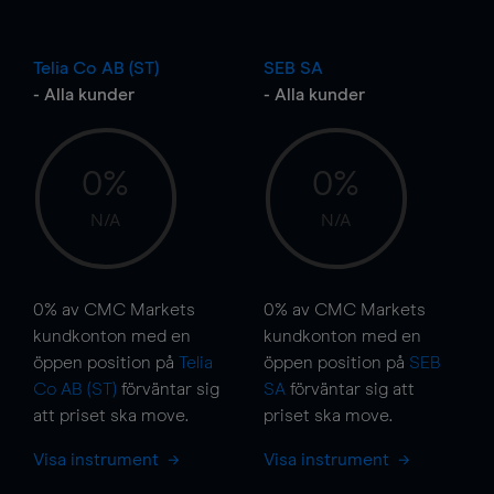
Telia Co AB (ST)
SEB SA
- Alla kunder
- Alla kunder
0%
0%
N/A
N/A
0%
av CMC Markets
0%
av CMC Markets
kundkonton med en
kundkonton med en
öppen position på
Telia
öppen position på
SEB
Co AB (ST)
förväntar sig
SA
förväntar sig att
att priset ska
move
.
priset ska
move
.
Visa instrument
Visa instrument