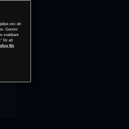
jälpa oss att
tsen. Genom
ion snabbare
" för att
olicy för