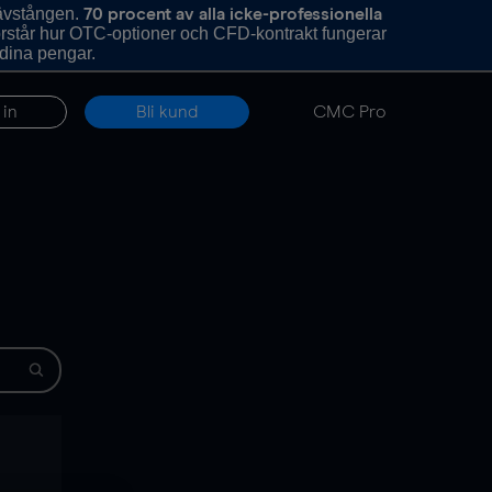
hävstången.
70 procent av alla icke-professionella
förstår hur OTC-optioner och CFD-kontrakt fungerar
 dina pengar.
 in
Bli kund
CMC Pro