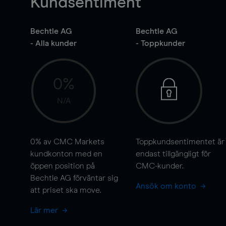
Kundsentiment
Bechtle AG
Bechtle AG
- Alla kunder
- Toppkunder
0%
N/A
0%
av CMC Markets
Toppkundsentimentet är
kundkonton med en
endast tillgängligt för
öppen position på
CMC-kunder.
Bechtle AG förväntar sig
Ansök om konto
att priset ska
move
.
Lär mer