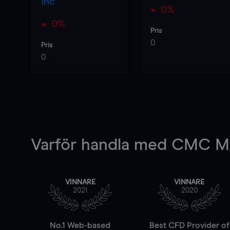
Inc
0%
0%
Pris
0
Pris
0
Varför handla
med CMC Ma
VINNARE
VINNARE
2021
2020
No.1 Web-based
Best CFD Provider of