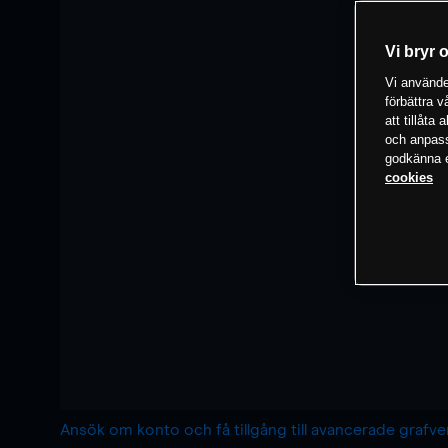
Vi bryr 
Vi använder
förbättra 
att tillåta
och anpassa
godkänna el
cookies
Ansök om konto och få tillgång till avancerade grafv