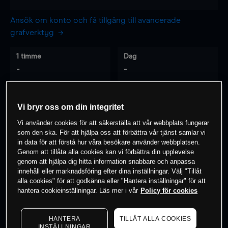
Ansök om konto och få tillgång till avancerade
grafverktyg
1 timme
Dag
-
-
7 dagar
30 dagar
Vi bryr oss om din integritet
-
-
Vi använder cookies för att säkerställa att vår webbplats fungerar
som den ska. För att hjälpa oss att förbättra vår tjänst samlar vi
in data för att förstå hur våra besökare använder webbplatsen.
Genom att tillåta alla cookies kan vi förbättra din upplevelse
0
% av kunderna har en
position i detta
genom att hjälpa dig hitta information snabbare och anpassa
instrument
innehåll eller marknadsföring efter dina inställningar. Välj "Tillåt
alla cookies" för att godkänna eller "Hantera inställningar" för att
hantera cookieinställningar. Läs mer i vår
Policy för cookies
Börja handla
HANTERA
TILLÅT ALLA COOKIES
INSTÄLLNINGAR