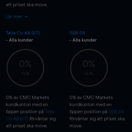
att priset ska
move
.
Lär mer
Telia Co AB (ST)
SEB SA
- Alla kunder
- Alla kunder
0%
0%
N/A
N/A
0%
av CMC Markets
0%
av CMC Markets
kundkonton med en
kundkonton med en
öppen position på
Telia
öppen position på
SEB SA
Co AB (ST)
förväntar sig
förväntar sig att priset ska
att priset ska
move
.
move
.