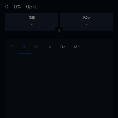
0
0%
0pkt
Sälj
Köp
-
-
0
1D
3D
1V
1M
3M
1ÅR