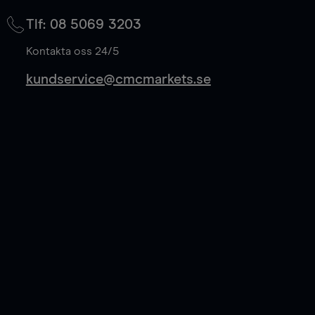
på mittkurs, och sparar 50% av spreadkostnaden.
Tlf: 08 5069 3203
Läs mer
Kontakta oss 24/5
kundservice@cmcmarkets.se