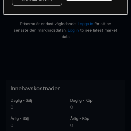
Priserna är endast vägledande.
Logga in
för att se
senaste den marknadsdatan.
Log in
to see latest market
data
Innehavskostnader
Daglig - Sälj
Daglig - Köp
0
0
Årlig - Sälj
Årlig - Köp
0
0