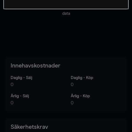
Priserna är endast vägledande.
Logga in
för att se
senaste den marknadsdatan.
Log in
to see latest market
data
Innehavskostnader
Daglig - Sälj
Daglig - Köp
0
0
Årlig - Sälj
Årlig - Köp
0
0
Säkerhetskrav