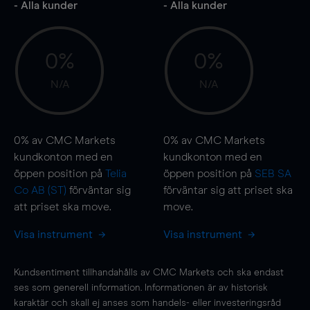
- Alla kunder
- Alla kunder
0%
0%
N/A
N/A
0%
av CMC Markets
0%
av CMC Markets
kundkonton med en
kundkonton med en
öppen position på
Telia
öppen position på
SEB SA
Co AB (ST)
förväntar sig
förväntar sig att priset ska
att priset ska
move
.
move
.
Visa instrument
Visa instrument
Kundsentiment tillhandahålls av CMC Markets och ska endast
ses som generell information. Informationen är av historisk
karaktär och skall ej anses som handels- eller investeringsråd