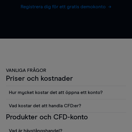
Registrera dig för ett gratis demokonto
VANLIGA FRÅGOR
Priser och kostnader
Hur mycket kostar det att öppna ett konto?
Det finns ingen kostnad för att öppna ett
Vad kostar det att handla CFD:er?
livekonto. Du kan också visa våra priser och
Det är en rad kostnader att tänka på när man
Produkter och CFD-konto
använda sådana verktyg som diagram, Reuters
handlar CFD:er, inkluderat spread,
news eller Morningstars kvantitativa
innehavskostnader (för positioner som hålls öppna
aktierapporter utan kostnad.
Vad är hävstångshandel?