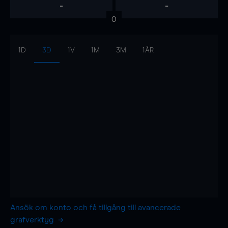
-
-
0
1D
3D
1V
1M
3M
1ÅR
Ansök om konto och få tillgång till avancerade
grafverktyg