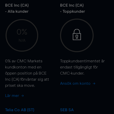
BCE Inc (CA)
BCE Inc (CA)
- Alla kunder
- Toppkunder
0%
N/A
0%
av CMC Markets
Toppkundsentimentet är
kundkonton med en
endast tillgängligt för
öppen position på BCE
CMC-kunder.
Inc (CA) förväntar sig att
Ansök om konto
priset ska
move
.
Lär mer
Telia Co AB (ST)
SEB SA