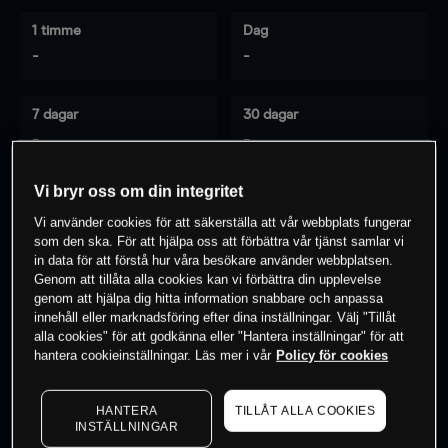
1 timme
Dag
-
-
7 dagar
30 dagar
-
-
Vi bryr oss om din integritet
Vi använder cookies för att säkerställa att vår webbplats fungerar
0
% av kunderna har en
position i detta
som den ska. För att hjälpa oss att förbättra vår tjänst samlar vi
instrument
in data för att förstå hur våra besökare använder webbplatsen.
Genom att tillåta alla cookies kan vi förbättra din upplevelse
genom att hjälpa dig hitta information snabbare och anpassa
innehåll eller marknadsföring efter dina inställningar. Välj "Tillåt
Börja handla
alla cookies" för att godkänna eller "Hantera inställningar" för att
hantera cookieinställningar. Läs mer i vår
Policy för cookies
HANTERA
TILLÅT ALLA COOKIES
INSTÄLLNINGAR