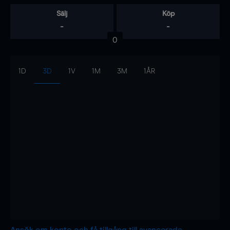
Sälj
Köp
-
-
0
1D
3D
1V
1M
3M
1ÅR