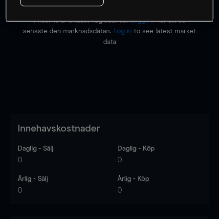
Priserna är endast vägledande.
Logga in
för att se
senaste den marknadsdatan.
Log in
to see latest market
data
Innehavskostnader
Daglig - Sälj
Daglig - Köp
0
0
Årlig - Sälj
Årlig - Köp
0
0