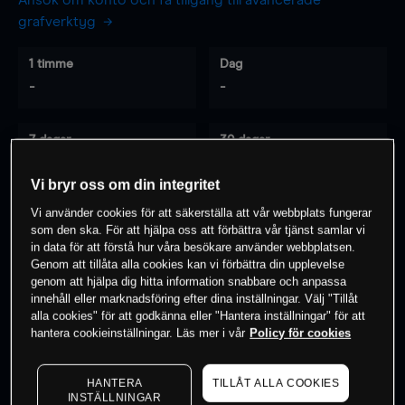
Ansök om konto och få tillgång till avancerade
grafverktyg
1 timme
Dag
-
-
7 dagar
30 dagar
-
-
Vi bryr oss om din integritet
Vi använder cookies för att säkerställa att vår webbplats fungerar
som den ska. För att hjälpa oss att förbättra vår tjänst samlar vi
0
% av kunderna har en
position i detta
in data för att förstå hur våra besökare använder webbplatsen.
instrument
Genom att tillåta alla cookies kan vi förbättra din upplevelse
genom att hjälpa dig hitta information snabbare och anpassa
innehåll eller marknadsföring efter dina inställningar. Välj "Tillåt
alla cookies" för att godkänna eller "Hantera inställningar" för att
Börja handla
hantera cookieinställningar. Läs mer i vår
Policy för cookies
HANTERA
TILLÅT ALLA COOKIES
INSTÄLLNINGAR