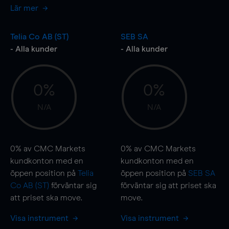
Lär mer
Telia Co AB (ST)
SEB SA
- Alla kunder
- Alla kunder
0%
0%
N/A
N/A
0%
av CMC Markets
0%
av CMC Markets
kundkonton med en
kundkonton med en
öppen position på
Telia
öppen position på
SEB SA
Co AB (ST)
förväntar sig
förväntar sig att priset ska
att priset ska
move
.
move
.
Visa instrument
Visa instrument