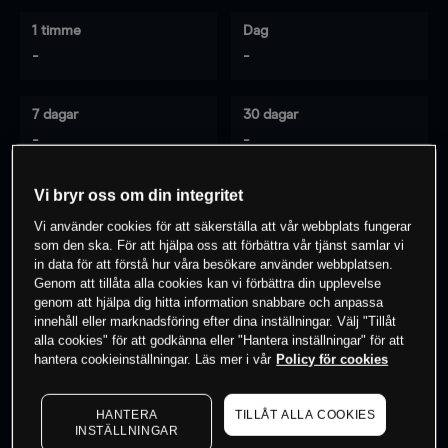
1 timme
Dag
-
-
7 dagar
30 dagar
-
-
Vi bryr oss om din integritet
0
% av kunderna har en
position i detta
Vi använder cookies för att säkerställa att vår webbplats fungerar
som den ska. För att hjälpa oss att förbättra vår tjänst samlar vi
instrument
in data för att förstå hur våra besökare använder webbplatsen.
Genom att tillåta alla cookies kan vi förbättra din upplevelse
genom att hjälpa dig hitta information snabbare och anpassa
Börja handla
innehåll eller marknadsföring efter dina inställningar. Välj "Tillåt
alla cookies" för att godkänna eller "Hantera inställningar" för att
hantera cookieinställningar. Läs mer i vår
Policy för cookies
HANTERA
TILLÅT ALLA COOKIES
INSTÄLLNINGAR