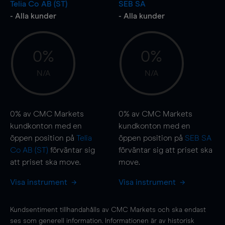
Telia Co AB (ST)
SEB SA
- Alla kunder
- Alla kunder
0%
0%
N/A
N/A
0%
av CMC Markets
0%
av CMC Markets
kundkonton med en
kundkonton med en
öppen position på
Telia
öppen position på
SEB SA
Co AB (ST)
förväntar sig
förväntar sig att priset ska
att priset ska
move
.
move
.
Visa instrument
Visa instrument
Kundsentiment tillhandahålls av CMC Markets och ska endast
ses som generell information. Informationen är av historisk