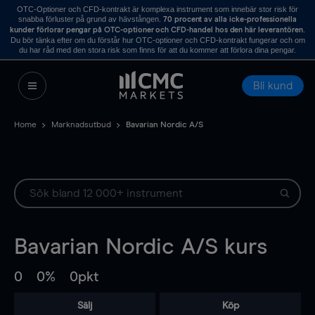
OTC-Optioner och CFD-kontrakt är komplexa instrument som innebär stor risk för
snabba förluster på grund av hävstången.
70 procent av alla icke-professionella
.
kunder förlorar pengar på OTC-optioner och CFD-handel hos den här leverantören
Du bör tänka efter om du förstår hur OTC-optioner och CFD-kontrakt fungerar och om
du har råd med den stora risk som finns för att du kommer att förlora dina pengar.
Bli kund
Home
Marknadsutbud
Bavarian Nordic A/S
Bavarian Nordic A/S
kurs
0
0%
0pkt
Sälj
Köp