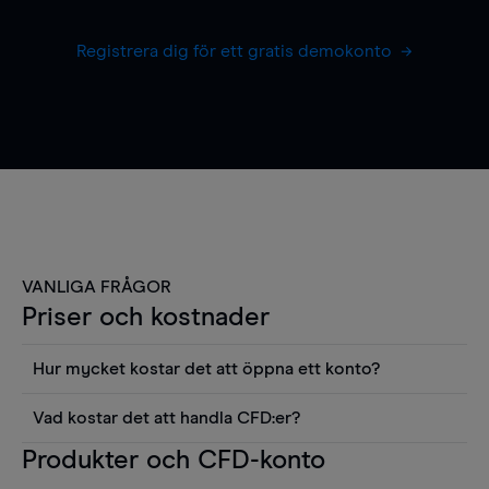
Registrera dig för ett gratis demokonto
VANLIGA FRÅGOR
Priser och kostnader
Hur mycket kostar det att öppna ett konto?
Det finns ingen kostnad för att öppna ett
Vad kostar det att handla CFD:er?
livekonto. Du kan också visa våra priser och
Det är en rad kostnader att tänka på när man
Produkter och CFD-konto
använda sådana verktyg som diagram, Reuters
handlar CFD:er, inkluderat spread,
news eller Morningstars kvantitativa