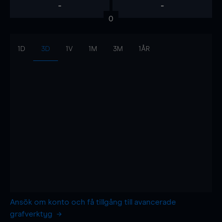
-
-
0
1D
3D
1V
1M
3M
1ÅR
Ansök om konto och få tillgång till avancerade
grafverktyg