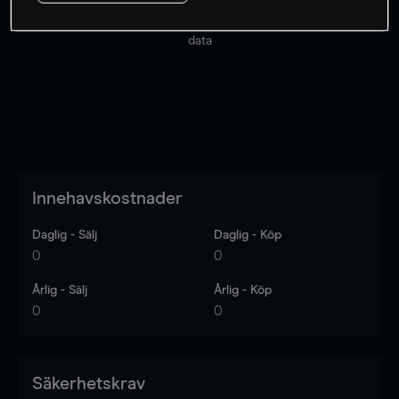
Priserna är endast vägledande.
Logga in
för att se
senaste den marknadsdatan.
Log in
to see latest market
data
Innehavskostnader
Daglig - Sälj
Daglig - Köp
0
0
Årlig - Sälj
Årlig - Köp
0
0
Säkerhetskrav