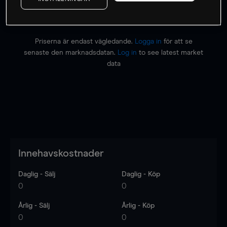
Priserna är endast vägledande.
Logga in
för att se
senaste den marknadsdatan.
Log in
to see latest market
data
Innehavskostnader
Daglig - Sälj
Daglig - Köp
0
0
Årlig - Sälj
Årlig - Köp
0
0