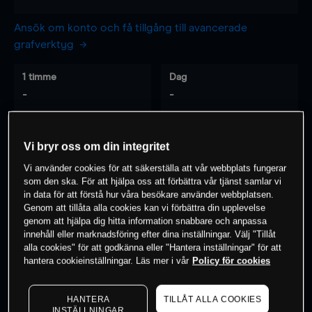
Ansök om konto och få tillgång till avancerade
grafverktyg
1 timme
Dag
-
-
7 dagar
30 dagar
Vi bryr oss om din integritet
-
-
Vi använder cookies för att säkerställa att vår webbplats fungerar
som den ska. För att hjälpa oss att förbättra vår tjänst samlar vi
in data för att förstå hur våra besökare använder webbplatsen.
Genom att tillåta alla cookies kan vi förbättra din upplevelse
0
% av kunderna har en
position i detta
genom att hjälpa dig hitta information snabbare och anpassa
instrument
innehåll eller marknadsföring efter dina inställningar. Välj "Tillåt
alla cookies" för att godkänna eller "Hantera inställningar" för att
hantera cookieinställningar. Läs mer i vår
Policy för cookies
Börja handla
HANTERA
TILLÅT ALLA COOKIES
INSTÄLLNINGAR