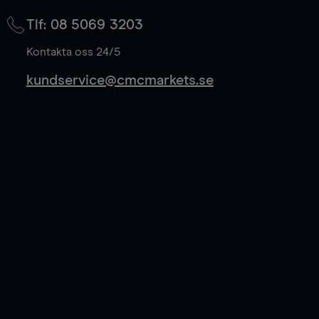
på mittkurs, och sparar 50% av spreadkostnaden.
Tlf: 08 5069 3203
Läs mer
Kontakta oss 24/5
kundservice@cmcmarkets.se