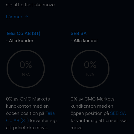
sig att priset ska
move
.
Lär mer
Telia Co AB (ST)
SEB SA
- Alla kunder
- Alla kunder
0%
0%
N/A
N/A
0%
av CMC Markets
0%
av CMC Markets
kundkonton med en
kundkonton med en
öppen position på
Telia
öppen position på
SEB SA
Co AB (ST)
förväntar sig
förväntar sig att priset ska
att priset ska
move
.
move
.