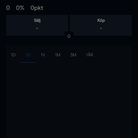
0
0%
0pkt
Sälj
Köp
-
-
0
1D
3D
1V
1M
3M
1ÅR