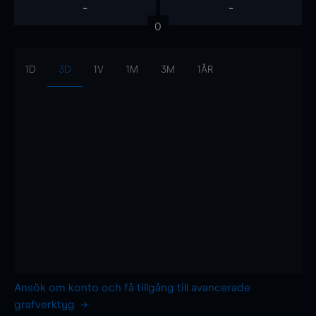
-
-
0
1D
3D
1V
1M
3M
1ÅR
Ansök om konto och få tillgång till avancerade
grafverktyg