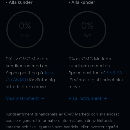
- Alla kunder
- Alla kunder
0%
0%
N/A
N/A
0%
av CMC Markets
0%
av CMC Markets
kundkonton med en
kundkonton med en
öppen position på
Telia
öppen position på
SEB SA
Co AB (ST)
förväntar sig
förväntar sig att priset ska
att priset ska
move
.
move
.
Visa instrument
Visa instrument
Kundsentiment tillhandahålls av CMC Markets och ska endast
ses som generell information. Informationen är av historisk
karaktär och skall ej anses som handels- eller investeringsråd