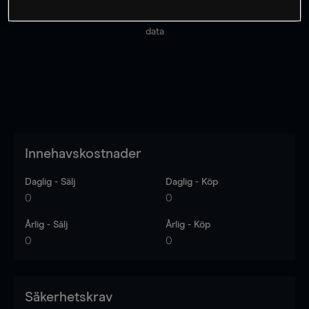
Priserna är endast vägledande.
Logga in
för att se
senaste den marknadsdatan.
Log in
to see latest market
data
Innehavskostnader
Daglig - Sälj
Daglig - Köp
0
0
Årlig - Sälj
Årlig - Köp
0
0
Säkerhetskrav