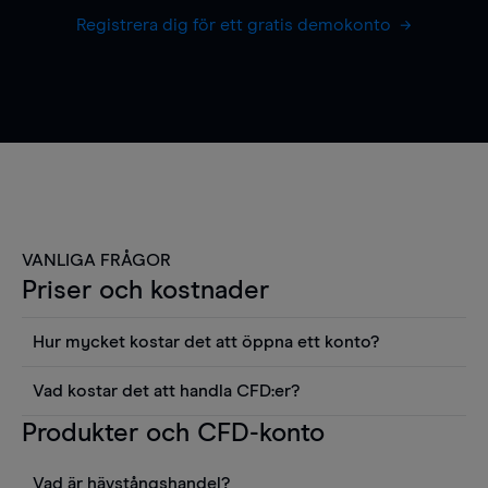
Registrera dig för ett gratis demokonto
VANLIGA FRÅGOR
Priser och kostnader
Hur mycket kostar det att öppna ett konto?
Det finns ingen kostnad för att öppna ett
Vad kostar det att handla CFD:er?
livekonto. Du kan också visa våra priser och
Det är en rad kostnader att tänka på när man
Produkter och CFD-konto
använda sådana verktyg som diagram, Reuters
handlar CFD:er, inkluderat spread,
news eller Morningstars kvantitativa
innehavskostnader (för positioner som hålls öppna
aktierapporter utan kostnad.
Vad är hävstångshandel?