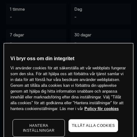
1 timme
Dag
-
-
7 dagar
30 dagar
-
-
Vi bryr oss om din integritet
Vi använder cookies för att säkerställa att vår webbplats fungerar
0
% av kunderna har en
position i detta
som den ska. För att hjälpa oss att förbättra vår tjänst samlar vi
instrument
in data för att förstå hur våra besökare använder webbplatsen.
Genom att tillåta alla cookies kan vi förbättra din upplevelse
genom att hjälpa dig hitta information snabbare och anpassa
innehåll eller marknadsföring efter dina inställningar. Välj "Tillåt
Börja handla
alla cookies" för att godkänna eller "Hantera inställningar" för att
hantera cookieinställningar. Läs mer i vår
Policy för cookies
HANTERA
TILLÅT ALLA COOKIES
INSTÄLLNINGAR