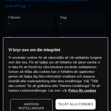
Ansök om konto och få tillgång till avancerade
grafverktyg
1 timme
Dag
-
-
7 dagar
30 dagar
-
-
Vi bryr oss om din integritet
Vi använder cookies för att säkerställa att vår webbplats fungerar
som den ska. För att hjälpa oss att förbättra vår tjänst samlar vi
0
% av kunderna har en
position i detta
in data för att förstå hur våra besökare använder webbplatsen.
Genom att tillåta alla cookies kan vi förbättra din upplevelse
instrument
genom att hjälpa dig hitta information snabbare och anpassa
innehåll eller marknadsföring efter dina inställningar. Välj "Tillåt
alla cookies" för att godkänna eller "Hantera inställningar" för att
Börja handla
hantera cookieinställningar. Läs mer i vår
Policy för cookies
HANTERA
TILLÅT ALLA COOKIES
INSTÄLLNINGAR