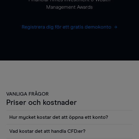
Management Awards
Registrera dig för ett gratis demokonto
VANLIGA FRÅGOR
Priser och kostnader
Hur mycket kostar det att öppna ett konto?
Det finns ingen kostnad för att öppna ett
Vad kostar det att handla CFD:er?
livekonto. Du kan också visa våra priser och