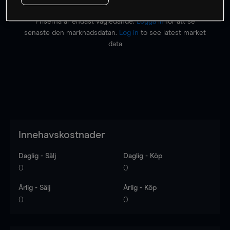
Priserna är endast vägledande.
Logga in
för att se
senaste den marknadsdatan.
Log in
to see latest market
data
Innehavskostnader
Daglig - Sälj
Daglig - Köp
0
0
Årlig - Sälj
Årlig - Köp
0
0