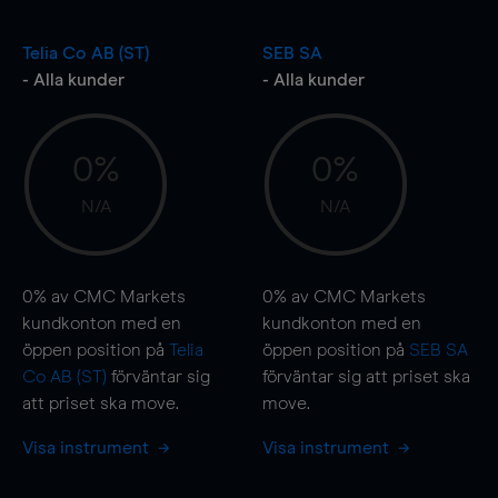
Telia Co AB (ST)
SEB SA
- Alla kunder
- Alla kunder
0%
0%
N/A
N/A
0%
av CMC Markets
0%
av CMC Markets
kundkonton med en
kundkonton med en
öppen position på
Telia
öppen position på
SEB SA
Co AB (ST)
förväntar sig
förväntar sig att priset ska
att priset ska
move
.
move
.
Visa instrument
Visa instrument