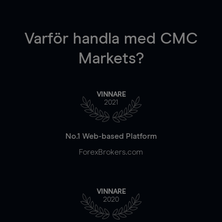
Varför handla
med CMC
Markets?
VINNARE
2021
No.1 Web-based Platform
ForexBrokers.com
VINNARE
2020