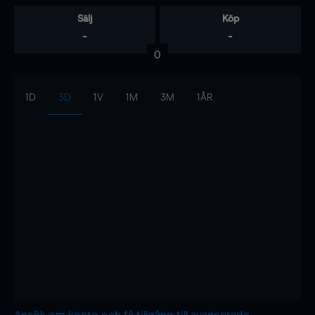
Sälj
Köp
-
-
0
1D
3D
1V
1M
3M
1ÅR