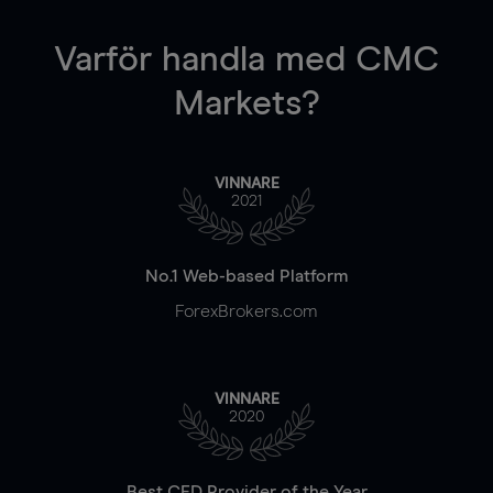
Varför handla
med CMC
Markets?
VINNARE
2021
No.1 Web-based Platform
ForexBrokers.com
VINNARE
2020
Best CFD Provider of the Year