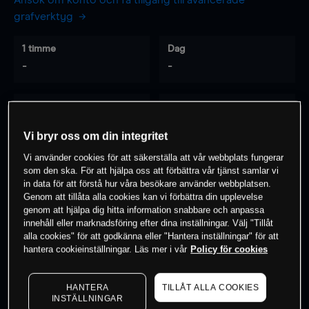
Ansök om konto och få tillgång till avancerade
grafverktyg
1 timme
Dag
-
-
7 dagar
30 dagar
-
-
Vi bryr oss om din integritet
Vi använder cookies för att säkerställa att vår webbplats fungerar
som den ska. För att hjälpa oss att förbättra vår tjänst samlar vi
0
% av kunderna har en
position i detta
in data för att förstå hur våra besökare använder webbplatsen.
Genom att tillåta alla cookies kan vi förbättra din upplevelse
instrument
genom att hjälpa dig hitta information snabbare och anpassa
innehåll eller marknadsföring efter dina inställningar. Välj "Tillåt
alla cookies" för att godkänna eller "Hantera inställningar" för att
Börja handla
hantera cookieinställningar. Läs mer i vår
Policy för cookies
HANTERA
TILLÅT ALLA COOKIES
INSTÄLLNINGAR