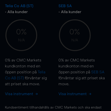
Telia Co AB (ST)
SEB SA
- Alla kunder
- Alla kunder
0%
0%
N/A
N/A
0%
av CMC Markets
0%
av CMC Markets
kundkonton med en
kundkonton med en
öppen position på
Telia
öppen position på
SEB SA
Co AB (ST)
förväntar sig
förväntar sig att priset ska
att priset ska
move
.
move
.
Visa instrument
Visa instrument
Kundsentiment tillhandahålls av CMC Markets och ska endast