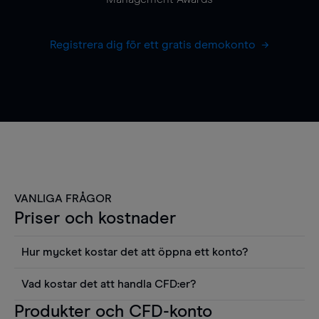
Registrera dig för ett gratis demokonto
VANLIGA FRÅGOR
Priser och kostnader
Hur mycket kostar det att öppna ett konto?
Det finns ingen kostnad för att öppna ett
Vad kostar det att handla CFD:er?
livekonto. Du kan också visa våra priser och
Det är en rad kostnader att tänka på när man
Produkter och CFD-konto
använda sådana verktyg som diagram, Reuters