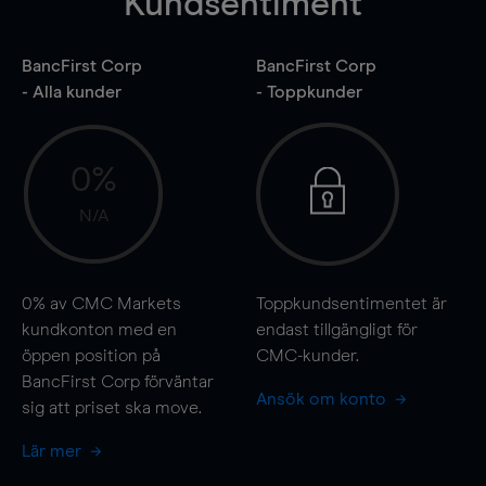
Kundsentiment
BancFirst Corp
BancFirst Corp
- Alla kunder
- Toppkunder
0%
N/A
0%
av CMC Markets
Toppkundsentimentet är
kundkonton med en
endast tillgängligt för
öppen position på
CMC-kunder.
BancFirst Corp förväntar
Ansök om konto
sig att priset ska
move
.
Lär mer