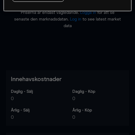
Priserna är endast vägledande.
Logga in
för att se
senaste den marknadsdatan.
Log in
to see latest market
data
Innehavskostnader
Daglig - Sälj
Daglig - Köp
0
0
Årlig - Sälj
Årlig - Köp
0
0