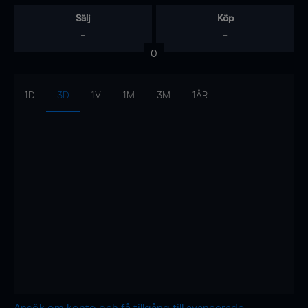
Sälj
Köp
-
-
0
1D
3D
1V
1M
3M
1ÅR