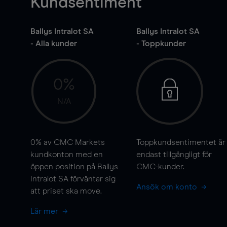
Kundsentiment
Ballys Intralot SA
Ballys Intralot SA
- Alla kunder
- Toppkunder
0%
N/A
0%
av CMC Markets
Toppkundsentimentet är
kundkonton med en
endast tillgängligt för
öppen position på Ballys
CMC-kunder.
Intralot SA förväntar sig
Ansök om konto
att priset ska
move
.
Lär mer