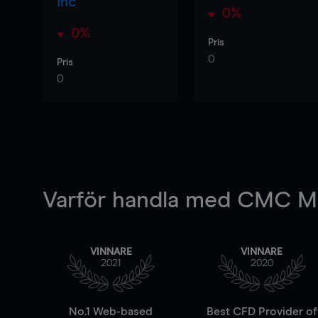
Inc
0%
0%
Pris
0
Pris
0
Varför handla
med CMC Ma
VINNARE
VINNARE
2021
2020
No.1 Web-based
Best CFD Provider of