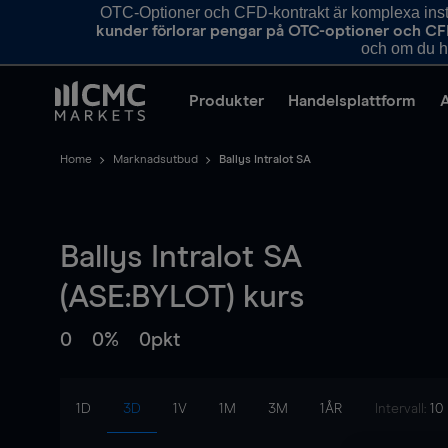
OTC-Optioner och CFD-kontrakt är komplexa instr
kunder förlorar pengar på OTC-optioner och CF
och om du ha
Produkter
Handelsplattform
Home
Marknadsutbud
Ballys Intralot SA
Ballys Intralot SA
(ASE:BYLOT) kurs
0
0%
0pkt
1D
3D
1V
1M
3M
1ÅR
Intervall:
10