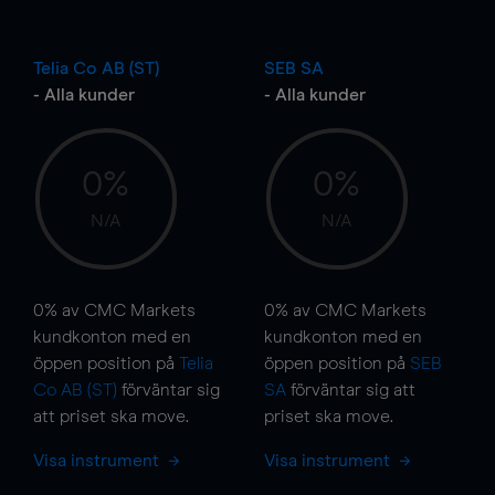
Telia Co AB (ST)
SEB SA
- Alla kunder
- Alla kunder
0%
0%
N/A
N/A
0%
av CMC Markets
0%
av CMC Markets
kundkonton med en
kundkonton med en
öppen position på
Telia
öppen position på
SEB
Co AB (ST)
förväntar sig
SA
förväntar sig att
att priset ska
move
.
priset ska
move
.
Visa instrument
Visa instrument