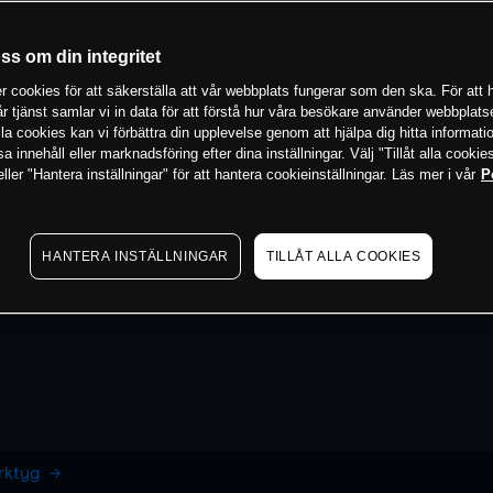
oss om din integritet
 cookies för att säkerställa att vår webbplats fungerar som den ska. För att h
vår tjänst samlar vi in data för att förstå hur våra besökare använder webbpla
 alla cookies kan vi förbättra din upplevelse genom att hjälpa dig hitta informat
 innehåll eller marknadsföring efter dina inställningar. Välj "Tillåt alla cookies
ler "Hantera inställningar" för att hantera cookieinställningar. Läs mer i vår
P
HANTERA INSTÄLLNINGAR
TILLÅT ALLA COOKIES
erktyg