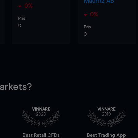
Mauritz AB
0%
0%
Pris
0
Pris
0
rkets?
VINNARE
VINNARE
2020
2019
Best Retail CFDs
Best Trading App