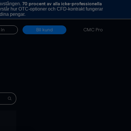
hävstången.
70 procent av alla icke-professionella
förstår hur OTC-optioner och CFD-kontrakt fungerar
 dina pengar.
 in
Bli kund
CMC Pro