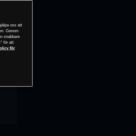
jälpa oss att
tsen. Genom
ion snabbare
" för att
olicy för