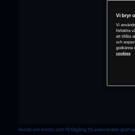
Vi bryr 
Vi använder
förbättra 
att tillåta
och anpassa
godkänna el
cookies
Ansök om konto och få tillgång till avancerade grafv