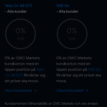
Telia Co AB (ST)
SEB SA
- Alla kunder
- Alla kunder
0%
0%
N/A
N/A
0%
av CMC Markets
0%
av CMC Markets
kundkonton med en
kundkonton med en
öppen position på
Telia
öppen position på
SEB SA
Co AB (ST)
förväntar sig
förväntar sig att priset ska
att priset ska
move
.
move
.
Visa instrument
Visa instrument
Kundsentiment tillhandahålls av CMC Markets och ska endast