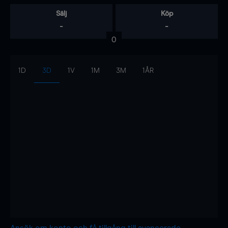
Sälj
Köp
-
-
0
1D
3D
1V
1M
3M
1ÅR