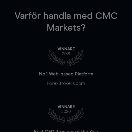
Varför handla
med CMC
Markets?
VINNARE
2021
No.1 Web-based Platform
ForexBrokers.com
VINNARE
2020
Best CFD Provider of the Year