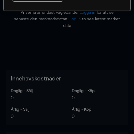
Priserna är endast vägledande.
Logga in
för att se
senaste den marknadsdatan.
Log in
to see latest market
data
Innehavskostnader
Daglig - Sälj
Daglig - Köp
0
0
Årlig - Sälj
Årlig - Köp
0
0