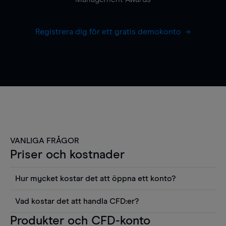
Registrera dig för ett gratis demokonto
VANLIGA FRÅGOR
Priser och kostnader
Hur mycket kostar det att öppna ett konto?
Det finns ingen kostnad för att öppna ett
Vad kostar det att handla CFD:er?
livekonto. Du kan också visa våra priser och
Det är en rad kostnader att tänka på när man
Produkter och CFD-konto
använda sådana verktyg som diagram, Reuters