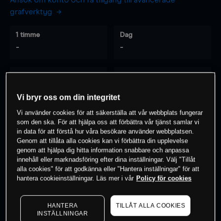
Ansök om konto och få tillgång till avancerade
grafverktyg
1 timme
Dag
-
-
7 dagar
30 dagar
-
-
Vi bryr oss om din integritet
Vi använder cookies för att säkerställa att vår webbplats fungerar
som den ska. För att hjälpa oss att förbättra vår tjänst samlar vi
0
% av kunderna har en
position i detta
in data för att förstå hur våra besökare använder webbplatsen.
Genom att tillåta alla cookies kan vi förbättra din upplevelse
instrument
genom att hjälpa dig hitta information snabbare och anpassa
innehåll eller marknadsföring efter dina inställningar. Välj "Tillåt
alla cookies" för att godkänna eller "Hantera inställningar" för att
Börja handla
hantera cookieinställningar. Läs mer i vår
Policy för cookies
HANTERA
TILLÅT ALLA COOKIES
INSTÄLLNINGAR