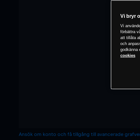
Vi bryr 
Vi använder
förbättra 
att tillåta
och anpassa
godkänna el
cookies
Ansök om konto och få tillgång till avancerade grafv