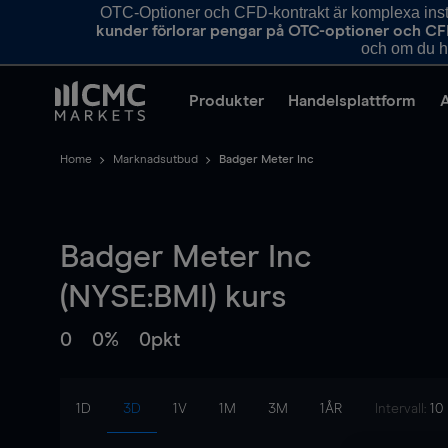
OTC-Optioner och CFD-kontrakt är komplexa instr
kunder förlorar pengar på OTC-optioner och CF
och om du ha
Produkter
Handelsplattform
Home
Marknadsutbud
Badger Meter Inc
Badger Meter Inc
(NYSE:BMI) kurs
0
0%
0pkt
1D
3D
1V
1M
3M
1ÅR
Intervall:
10