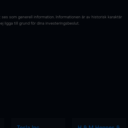
es som generell information. Informationen är av historisk karaktär
 ligga till grund för dina investeringsbeslut.
Tesla Inc
H & M Hennes &