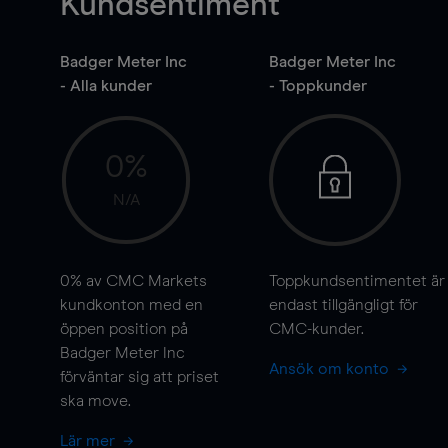
Kundsentiment
Badger Meter Inc
Badger Meter Inc
- Alla kunder
- Toppkunder
0%
N/A
0%
av CMC Markets
Toppkundsentimentet är
kundkonton med en
endast tillgängligt för
öppen position på
CMC-kunder.
Badger Meter Inc
Ansök om konto
förväntar sig att priset
ska
move
.
Lär mer