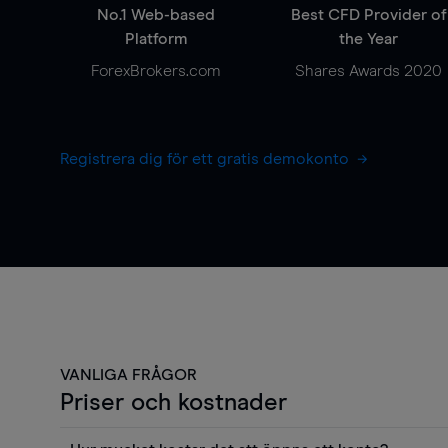
No.1 Web-based
Best CFD Provider of
Platform
the Year
ForexBrokers.com
Shares Awards 2020
Registrera dig för ett gratis demokonto
VANLIGA FRÅGOR
Priser och kostnader