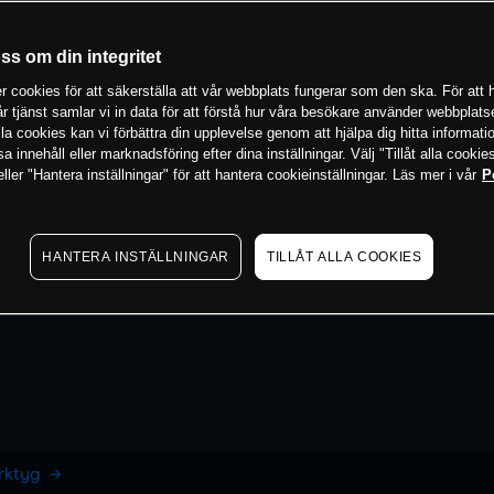
oss om din integritet
 cookies för att säkerställa att vår webbplats fungerar som den ska. För att h
vår tjänst samlar vi in data för att förstå hur våra besökare använder webbpla
 alla cookies kan vi förbättra din upplevelse genom att hjälpa dig hitta informat
 innehåll eller marknadsföring efter dina inställningar. Välj "Tillåt alla cookies
ler "Hantera inställningar" för att hantera cookieinställningar. Läs mer i vår
P
HANTERA INSTÄLLNINGAR
TILLÅT ALLA COOKIES
erktyg