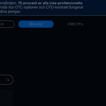
hävstången.
70 procent av alla icke-professionella
förstår hur OTC-optioner och CFD-kontrakt fungerar
 dina pengar.
 in
Bli kund
CMC Pro