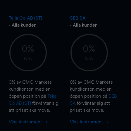
Telia Co AB (ST)
SEB SA
- Alla kunder
- Alla kunder
0%
0%
N/A
N/A
0%
av CMC Markets
0%
av CMC Markets
kundkonton med en
kundkonton med en
öppen position på
Telia
öppen position på
SEB
Co AB (ST)
förväntar sig
SA
förväntar sig att
att priset ska
move
.
priset ska
move
.
Visa instrument
Visa instrument