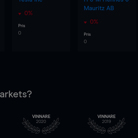
Mauritz AB
0%
0%
Pris
0
Pris
0
rkets?
VINNARE
VINNARE
2020
2019