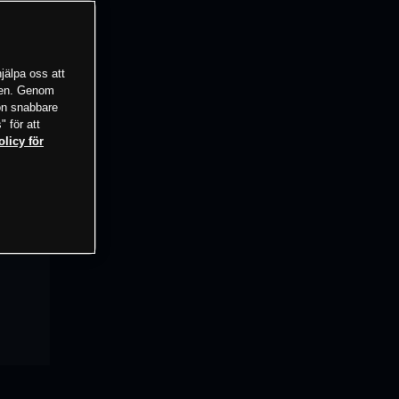
jälpa oss att
tsen. Genom
ion snabbare
" för att
olicy för