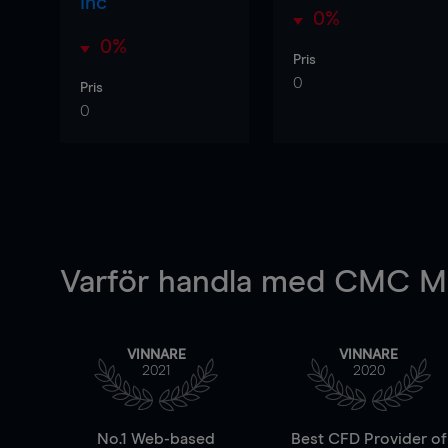
Inc
0%
0%
Pris
0
Pris
0
Varför handla
med CMC Ma
VINNARE
VINNARE
2021
2020
No.1 Web-based
Best CFD Provider of