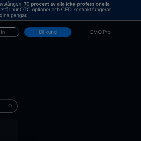
hävstången.
70 procent av alla icke-professionella
förstår hur OTC-optioner och CFD-kontrakt fungerar
 dina pengar.
 in
Bli kund
CMC Pro