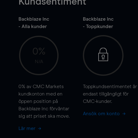
Kundsentiment
Backblaze Inc
Backblaze Inc
- Alla kunder
- Toppkunder
0%
N/A
0%
av CMC Markets
Toppkundsentimentet är
kundkonton med en
endast tillgängligt för
öppen position på
CMC-kunder.
Backblaze Inc förväntar
Ansök om konto
sig att priset ska
move
.
Lär mer