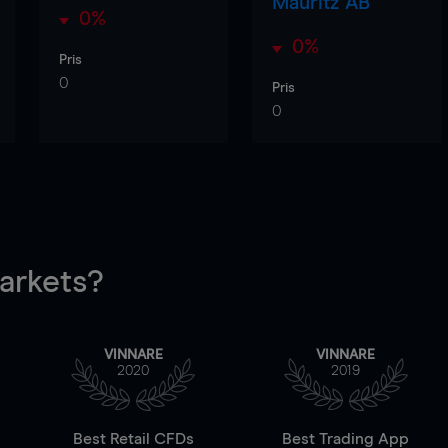
Mauritz AB
0%
0%
Pris
0
Pris
0
rkets?
VINNARE
VINNARE
2020
2019
Best Retail CFDs
Best Trading App