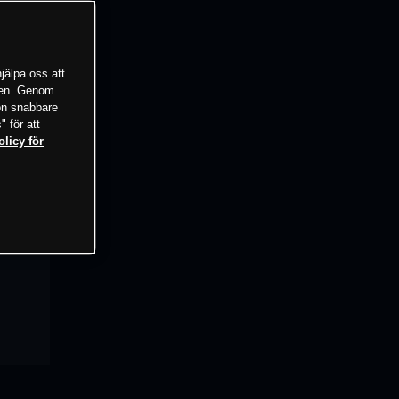
jälpa oss att
tsen. Genom
ion snabbare
" för att
olicy för