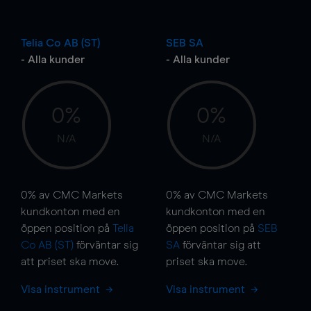
Telia Co AB (ST)
SEB SA
- Alla kunder
- Alla kunder
0%
0%
N/A
N/A
0%
av CMC Markets
0%
av CMC Markets
kundkonton med en
kundkonton med en
öppen position på
Telia
öppen position på
SEB
Co AB (ST)
förväntar sig
SA
förväntar sig att
att priset ska
move
.
priset ska
move
.
Visa instrument
Visa instrument