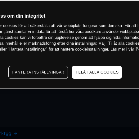
oss om din integritet
 cookies för att säkerställa att vår webbplats fungerar som den ska. För att h
vår tjänst samlar vi in data för att förstå hur våra besökare använder webbpla
 alla cookies kan vi förbättra din upplevelse genom att hjälpa dig hitta informat
 innehåll eller marknadsföring efter dina inställningar. Välj "Tillåt alla cookies
ler "Hantera inställningar" för att hantera cookieinställningar. Läs mer i vår
P
HANTERA INSTÄLLNINGAR
TILLÅT ALLA COOKIES
erktyg