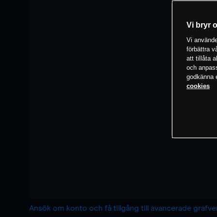
Vi bryr 
Vi använder
förbättra 
att tillåta
och anpassa
godkänna el
cookies
Ansök om konto och få tillgång till avancerade grafv