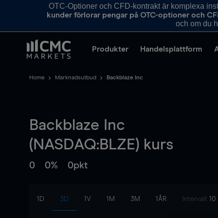
OTC-Optioner och CFD-kontrakt är komplexa instr
kunder förlorar pengar på OTC-optioner och CF
och om du ha
Produkter
Handelsplattform
Home
Marknadsutbud
Backblaze Inc
Backblaze Inc
(NASDAQ:BLZE) kurs
0
0%
0pkt
1D
3D
1V
1M
3M
1ÅR
Intervall:
10