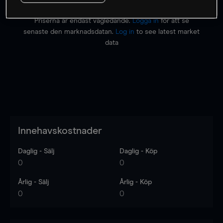
Priserna är endast vägledande.
Logga in
för att se
senaste den marknadsdatan.
Log in
to see latest market
data
Innehavskostnader
Daglig - Sälj
Daglig - Köp
0
0
Årlig - Sälj
Årlig - Köp
0
0