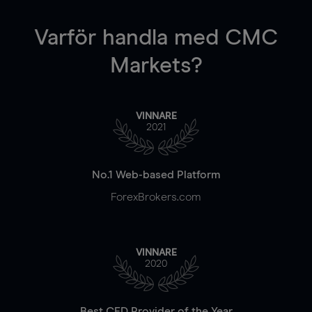
Varför handla
med CMC
Markets?
VINNARE
2021
No.1 Web-based Platform
ForexBrokers.com
VINNARE
2020
Best CFD Provider of the Year