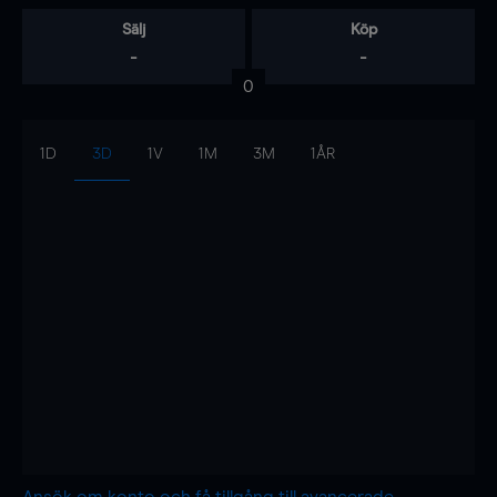
Sälj
Köp
-
-
0
1D
3D
1V
1M
3M
1ÅR