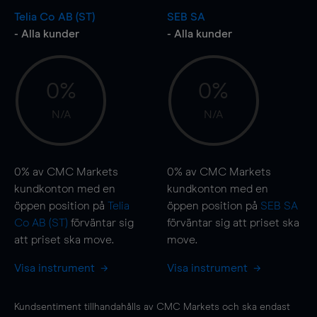
Telia Co AB (ST)
SEB SA
- Alla kunder
- Alla kunder
0%
0%
N/A
N/A
0%
av CMC Markets
0%
av CMC Markets
kundkonton med en
kundkonton med en
öppen position på
Telia
öppen position på
SEB SA
Co AB (ST)
förväntar sig
förväntar sig att priset ska
att priset ska
move
.
move
.
Visa instrument
Visa instrument
Kundsentiment tillhandahålls av CMC Markets och ska endast