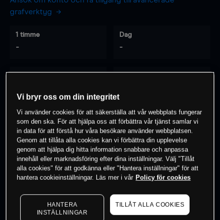
Ansök om konto och få tillgång till avancerade
grafverktyg
1 timme
Dag
-
-
7 dagar
30 dagar
-
-
Vi bryr oss om din integritet
Vi använder cookies för att säkerställa att vår webbplats fungerar
som den ska. För att hjälpa oss att förbättra vår tjänst samlar vi
0
% av kunderna har en
position i detta
in data för att förstå hur våra besökare använder webbplatsen.
Genom att tillåta alla cookies kan vi förbättra din upplevelse
instrument
genom att hjälpa dig hitta information snabbare och anpassa
innehåll eller marknadsföring efter dina inställningar. Välj "Tillåt
alla cookies" för att godkänna eller "Hantera inställningar" för att
Börja handla
hantera cookieinställningar. Läs mer i vår
Policy för cookies
HANTERA
TILLÅT ALLA COOKIES
INSTÄLLNINGAR