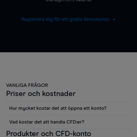
Registrera dig för ett gratis demokonto
VANLIGA FRÅGOR
Priser och kostnader
Hur mycket kostar det att öppna ett konto?
Det finns ingen kostnad för att öppna ett
Vad kostar det att handla CFD:er?
livekonto. Du kan också visa våra priser och
Det är en rad kostnader att tänka på när man
Produkter och CFD-konto
använda sådana verktyg som diagram, Reuters