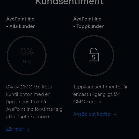
Kundsentiment
AvePoint Inc
AvePoint Inc
- Alla kunder
- Toppkunder
0%
N/A
0%
av CMC Markets
Toppkundsentimentet är
kundkonton med en
endast tillgängligt för
öppen position på
CMC-kunder.
AvePoint Inc förväntar sig
Ansök om konto
att priset ska
move
.
Lär mer