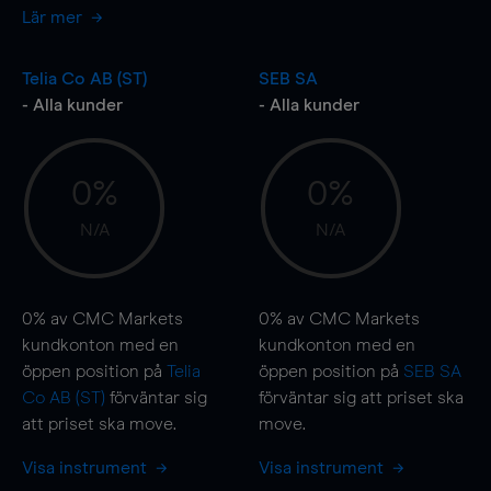
Lär mer
Telia Co AB (ST)
SEB SA
- Alla kunder
- Alla kunder
0%
0%
N/A
N/A
0%
av CMC Markets
0%
av CMC Markets
kundkonton med en
kundkonton med en
öppen position på
Telia
öppen position på
SEB SA
Co AB (ST)
förväntar sig
förväntar sig att priset ska
att priset ska
move
.
move
.
Visa instrument
Visa instrument