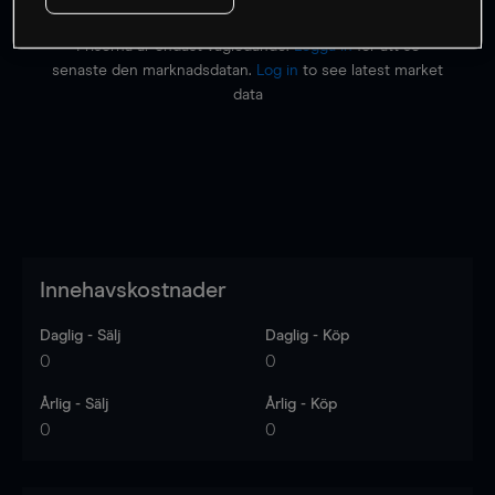
Priserna är endast vägledande.
Logga in
för att se
senaste den marknadsdatan.
Log in
to see latest market
data
Innehavskostnader
Daglig - Sälj
Daglig - Köp
0
0
Årlig - Sälj
Årlig - Köp
0
0