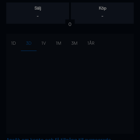
Sälj
Köp
-
-
0
1D
3D
1V
1M
3M
1ÅR