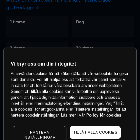
Ansök om konto och få tillgång till avancerade
grafverktyg
1 timme
Dag
-
-
7 dagar
30 dagar
-
-
Vi bryr oss om din integritet
Vi använder cookies för att säkerställa att vår webbplats fungerar
som den ska. För att hjälpa oss att förbättra vår tjänst samlar vi
0
% av kunderna har en
position i detta
in data för att förstå hur våra besökare använder webbplatsen.
instrument
Genom att tillåta alla cookies kan vi förbättra din upplevelse
genom att hjälpa dig hitta information snabbare och anpassa
innehåll eller marknadsföring efter dina inställningar. Välj "Tillåt
alla cookies" för att godkänna eller "Hantera inställningar" för att
Börja handla
hantera cookieinställningar. Läs mer i vår
Policy för cookies
HANTERA
TILLÅT ALLA COOKIES
INSTÄLLNINGAR