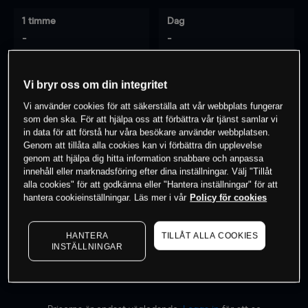
1 timme
Dag
-
-
7 dagar
30 dagar
Vi bryr oss om din integritet
-
-
Vi använder cookies för att säkerställa att vår webbplats fungerar
som den ska. För att hjälpa oss att förbättra vår tjänst samlar vi
in data för att förstå hur våra besökare använder webbplatsen.
Genom att tillåta alla cookies kan vi förbättra din upplevelse
0
% av kunderna har en
position i detta
genom att hjälpa dig hitta information snabbare och anpassa
innehåll eller marknadsföring efter dina inställningar. Välj "Tillåt
instrument
alla cookies" för att godkänna eller "Hantera inställningar" för att
hantera cookieinställningar. Läs mer i vår
Policy för cookies
Börja handla
HANTERA
TILLÅT ALLA COOKIES
INSTÄLLNINGAR