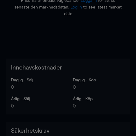
Priserna är endast vägledande.
Logga in
för att se
senaste den marknadsdatan.
Log in
to see latest market
data
Innehavskostnader
Daglig - Sälj
Daglig - Köp
0
0
Årlig - Sälj
Årlig - Köp
0
0
Säkerhetskrav