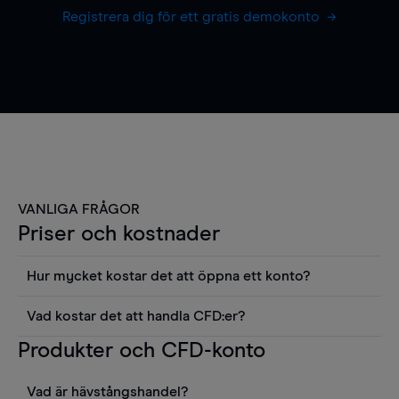
Registrera dig för ett gratis demokonto
VANLIGA FRÅGOR
Priser och kostnader
Hur mycket kostar det att öppna ett konto?
Det finns ingen kostnad för att öppna ett
Vad kostar det att handla CFD:er?
livekonto. Du kan också visa våra priser och
Det är en rad kostnader att tänka på när man
Produkter och CFD-konto
använda sådana verktyg som diagram, Reuters
handlar CFD:er, inkluderat spread,
news eller Morningstars kvantitativa
innehavskostnader (för positioner som hålls öppna
aktierapporter utan kostnad.
Vad är hävstångshandel?