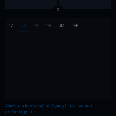
-
-
0
1D
3D
1V
1M
3M
1ÅR
Ansök om konto och få tillgång till avancerade
grafverktyg