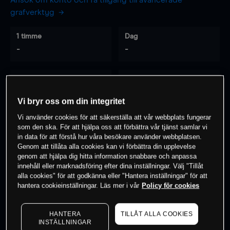
Ansök om konto och få tillgång till avancerade
grafverktyg
1 timme
Dag
-
-
7 dagar
30 dagar
-
-
Vi bryr oss om din integritet
Vi använder cookies för att säkerställa att vår webbplats fungerar
som den ska. För att hjälpa oss att förbättra vår tjänst samlar vi
0
% av kunderna har en
position i detta
in data för att förstå hur våra besökare använder webbplatsen.
Genom att tillåta alla cookies kan vi förbättra din upplevelse
instrument
genom att hjälpa dig hitta information snabbare och anpassa
innehåll eller marknadsföring efter dina inställningar. Välj "Tillåt
alla cookies" för att godkänna eller "Hantera inställningar" för att
Börja handla
hantera cookieinställningar. Läs mer i vår
Policy för cookies
HANTERA
TILLÅT ALLA COOKIES
INSTÄLLNINGAR