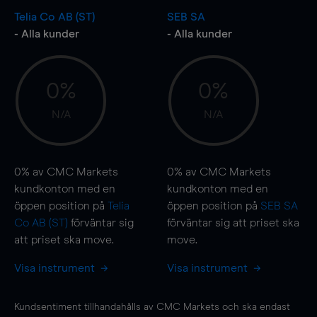
Telia Co AB (ST)
SEB SA
- Alla kunder
- Alla kunder
0%
0%
N/A
N/A
0%
av CMC Markets
0%
av CMC Markets
kundkonton med en
kundkonton med en
öppen position på
Telia
öppen position på
SEB SA
Co AB (ST)
förväntar sig
förväntar sig att priset ska
att priset ska
move
.
move
.
Visa instrument
Visa instrument
Kundsentiment tillhandahålls av CMC Markets och ska endast