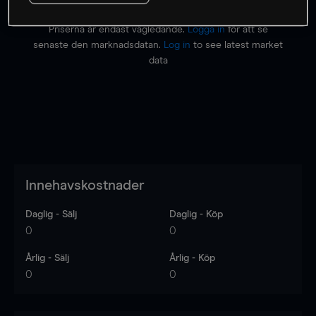
Priserna är endast vägledande.
Logga in
för att se
senaste den marknadsdatan.
Log in
to see latest market
data
Innehavskostnader
Daglig - Sälj
Daglig - Köp
0
0
Årlig - Sälj
Årlig - Köp
0
0