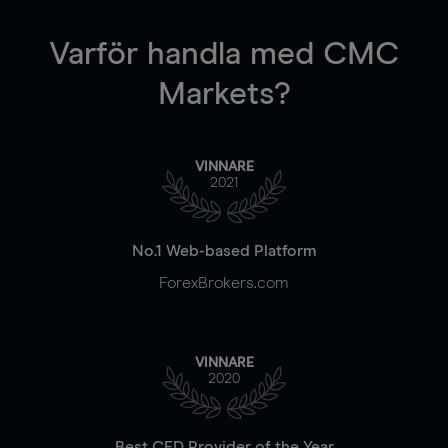
Varför handla
med CMC
Markets?
VINNARE
2021
No.1 Web-based Platform
ForexBrokers.com
VINNARE
2020
Best CFD Provider of the Year