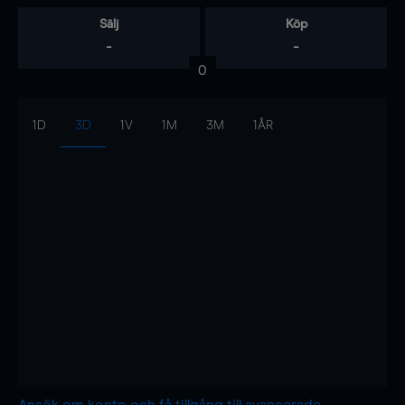
Sälj
Köp
-
-
0
1D
3D
1V
1M
3M
1ÅR