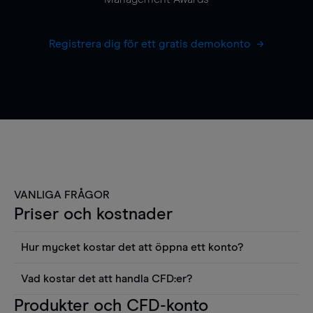
Registrera dig för ett gratis demokonto
VANLIGA FRÅGOR
Priser och kostnader
Hur mycket kostar det att öppna ett konto?
Det finns ingen kostnad för att öppna ett
Vad kostar det att handla CFD:er?
livekonto. Du kan också visa våra priser och
Det är en rad kostnader att tänka på när man
Produkter och CFD-konto
använda sådana verktyg som diagram, Reuters