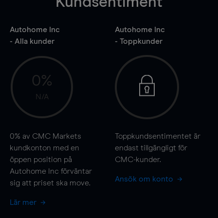
Kundsentiment
Autohome Inc
Autohome Inc
- Alla kunder
- Toppkunder
0%
N/A
0%
av CMC Markets
Toppkundsentimentet är
kundkonton med en
endast tillgängligt för
öppen position på
CMC-kunder.
Autohome Inc förväntar
Ansök om konto
sig att priset ska
move
.
Lär mer