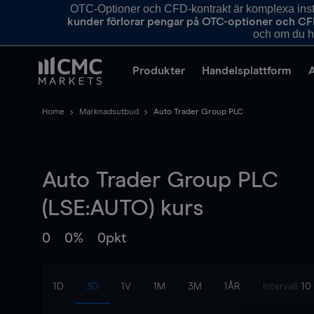
OTC-Optioner och CFD-kontrakt är komplexa instr
kunder förlorar pengar på OTC-optioner och CF
och om du ha
Produkter
Handelsplattform
Home
Marknadsutbud
Auto Trader Group PLC
Auto Trader Group PLC
(LSE:AUTO) kurs
0
0%
0pkt
1D
3D
1V
1M
3M
1ÅR
Intervall:
10