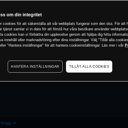
oss om din integritet
 cookies för att säkerställa att vår webbplats fungerar som den ska. För att h
vår tjänst samlar vi in data för att förstå hur våra besökare använder webbpla
 alla cookies kan vi förbättra din upplevelse genom att hjälpa dig hitta informat
 innehåll eller marknadsföring efter dina inställningar. Välj "Tillåt alla cookies
ler "Hantera inställningar" för att hantera cookieinställningar. Läs mer i vår
P
HANTERA INSTÄLLNINGAR
TILLÅT ALLA COOKIES
erktyg