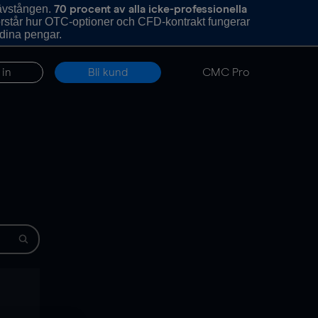
hävstången.
70 procent av alla icke-professionella
förstår hur OTC-optioner och CFD-kontrakt fungerar
 dina pengar.
 in
Bli kund
CMC Pro