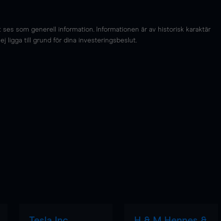
es som generell information. Informationen är av historisk karaktär
 ligga till grund för dina investeringsbeslut.
Tesla Inc
H & M Hennes &