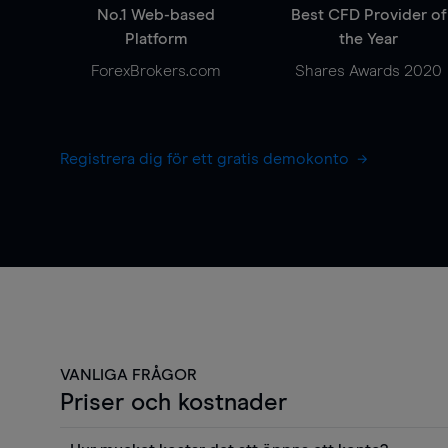
No.1 Web-based
Best CFD Provider of
Platform
the Year
ForexBrokers.com
Shares Awards 2020
Registrera dig för ett gratis demokonto
VANLIGA FRÅGOR
Priser och kostnader