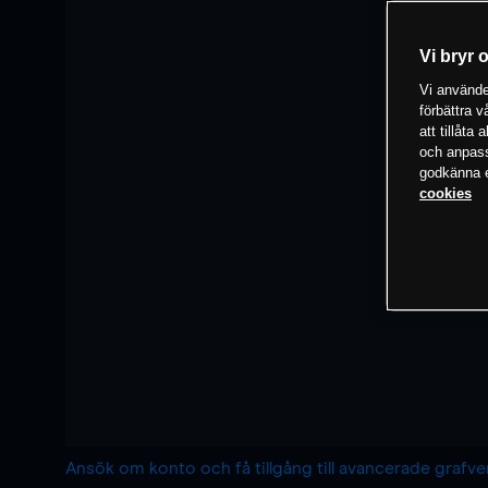
Vi bryr 
Vi använder
förbättra 
att tillåta
och anpassa
godkänna el
cookies
Ansök om konto och få tillgång till avancerade grafv