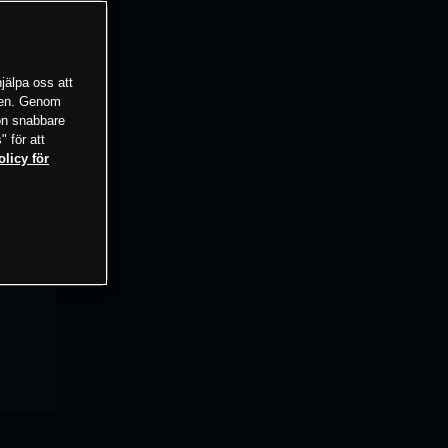
jälpa oss att
tsen. Genom
ion snabbare
" för att
olicy för