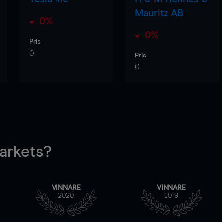
Mauritz AB
0%
0%
Pris
0
Pris
0
rkets?
VINNARE
VINNARE
2020
2019