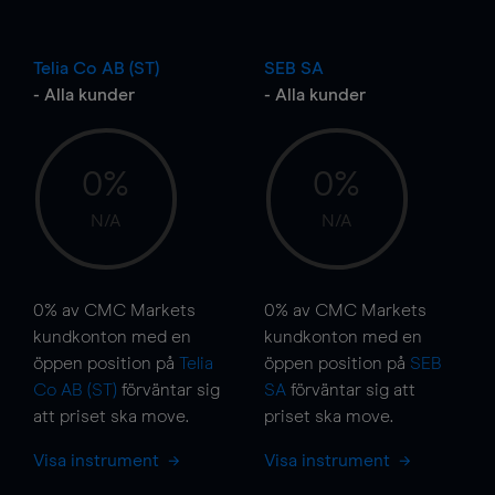
Telia Co AB (ST)
SEB SA
- Alla kunder
- Alla kunder
0%
0%
N/A
N/A
0%
av CMC Markets
0%
av CMC Markets
kundkonton med en
kundkonton med en
öppen position på
Telia
öppen position på
SEB
Co AB (ST)
förväntar sig
SA
förväntar sig att
att priset ska
move
.
priset ska
move
.
Visa instrument
Visa instrument