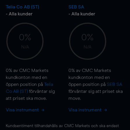
Telia Co AB (ST)
SEB SA
- Alla kunder
- Alla kunder
0%
0%
N/A
N/A
0%
av CMC Markets
0%
av CMC Markets
kundkonton med en
kundkonton med en
öppen position på
Telia
öppen position på
SEB SA
Co AB (ST)
förväntar sig
förväntar sig att priset ska
att priset ska
move
.
move
.
Visa instrument
Visa instrument
Kundsentiment tillhandahålls av CMC Markets och ska endast