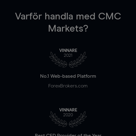
Varför handla
med CMC
Markets?
VINNARE
2021
No.1 Web-based Platform
ForexBrokers.com
VINNARE
2020
Best CFD Provider of the Year