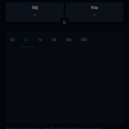
Sälj
Köp
-
-
0
1D
3D
1V
1M
3M
1ÅR