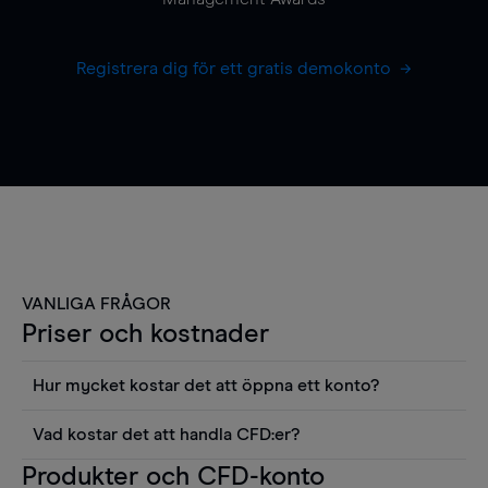
Registrera dig för ett gratis demokonto
VANLIGA FRÅGOR
Priser och kostnader
Hur mycket kostar det att öppna ett konto?
Det finns ingen kostnad för att öppna ett
Vad kostar det att handla CFD:er?
livekonto. Du kan också visa våra priser och
Det är en rad kostnader att tänka på när man
Produkter och CFD-konto
använda sådana verktyg som diagram, Reuters