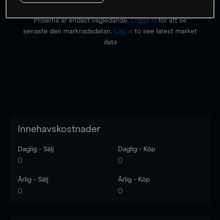
Priserna är endast vägledande.
Logga in
för att se
senaste den marknadsdatan.
Log in
to see latest market
data
Innehavskostnader
Daglig - Sälj
Daglig - Köp
0
0
Årlig - Sälj
Årlig - Köp
0
0