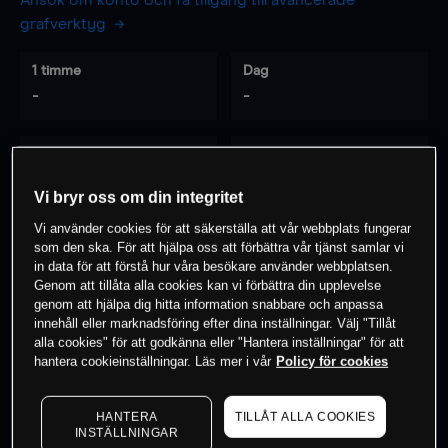
Ansök om konto och få tillgång till avancerade
grafverktyg
1 timme
Dag
-
-
7 dagar
30 dagar
-
-
Vi bryr oss om din integritet
Vi använder cookies för att säkerställa att vår webbplats fungerar
som den ska. För att hjälpa oss att förbättra vår tjänst samlar vi
0
% av kunderna har en
position i detta
in data för att förstå hur våra besökare använder webbplatsen.
Genom att tillåta alla cookies kan vi förbättra din upplevelse
instrument
genom att hjälpa dig hitta information snabbare och anpassa
innehåll eller marknadsföring efter dina inställningar. Välj "Tillåt
alla cookies" för att godkänna eller "Hantera inställningar" för att
Börja handla
hantera cookieinställningar. Läs mer i vår
Policy för cookies
HANTERA
TILLÅT ALLA COOKIES
INSTÄLLNINGAR