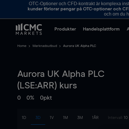
OTC-Optioner och CFD-kontrakt är komplexa instr
kunder förlorar pengar på OTC-optioner och CF
och om du ha
Produkter
Handelsplattform
Home
Marknadsutbud
Aurora UK Alpha PLC
Aurora UK Alpha PLC
(LSE:ARR) kurs
0
0%
0pkt
1D
3D
1V
1M
3M
1ÅR
Intervall:
10