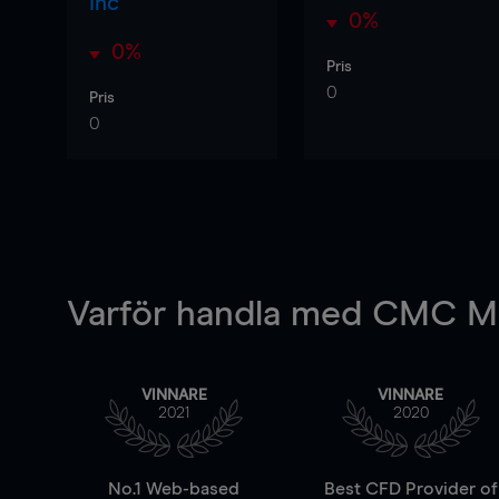
Inc
0%
0%
Pris
0
Pris
0
Varför handla
med CMC Ma
VINNARE
VINNARE
2021
2020
No.1 Web-based
Best CFD Provider of