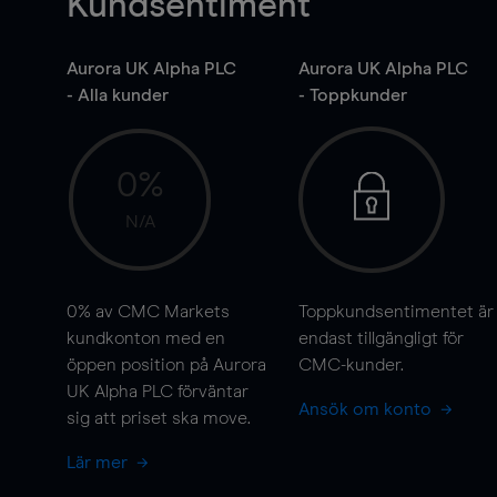
Kundsentiment
Aurora UK Alpha PLC
Aurora UK Alpha PLC
- Alla kunder
- Toppkunder
0%
N/A
0%
av CMC Markets
Toppkundsentimentet är
kundkonton med en
endast tillgängligt för
öppen position på Aurora
CMC-kunder.
UK Alpha PLC förväntar
Ansök om konto
sig att priset ska
move
.
Lär mer