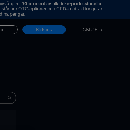
hävstången.
70 procent av alla icke-professionella
förstår hur OTC-optioner och CFD-kontrakt fungerar
 dina pengar.
 in
Bli kund
CMC Pro