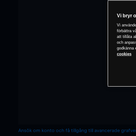
Vi bryr 
Vi använder
förbättra 
att tillåta
och anpassa
godkänna el
cookies
Ansök om konto och få tillgång till avancerade grafv