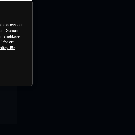
jälpa oss att
tsen. Genom
ion snabbare
" för att
olicy för