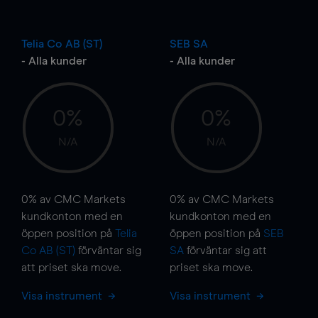
Telia Co AB (ST)
SEB SA
- Alla kunder
- Alla kunder
0%
0%
N/A
N/A
0%
av CMC Markets
0%
av CMC Markets
kundkonton med en
kundkonton med en
öppen position på
Telia
öppen position på
SEB
Co AB (ST)
förväntar sig
SA
förväntar sig att
att priset ska
move
.
priset ska
move
.
Visa instrument
Visa instrument