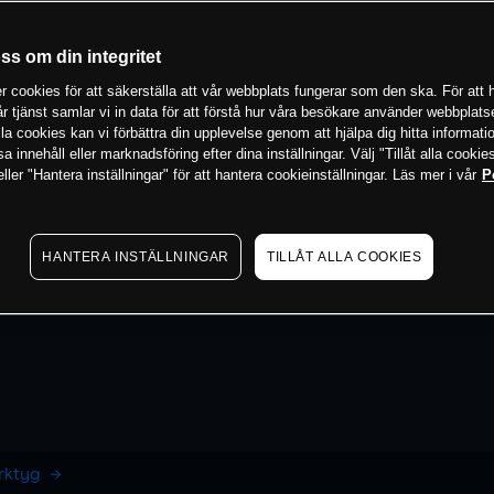
oss om din integritet
 cookies för att säkerställa att vår webbplats fungerar som den ska. För att h
vår tjänst samlar vi in data för att förstå hur våra besökare använder webbpla
 alla cookies kan vi förbättra din upplevelse genom att hjälpa dig hitta informat
 innehåll eller marknadsföring efter dina inställningar. Välj "Tillåt alla cookies
ler "Hantera inställningar" för att hantera cookieinställningar. Läs mer i vår
P
HANTERA INSTÄLLNINGAR
TILLÅT ALLA COOKIES
erktyg