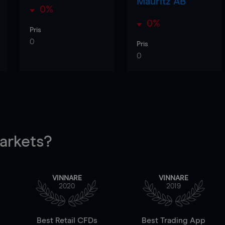
Mauritz AB
0%
0%
Pris
0
Pris
0
rkets?
VINNARE
VINNARE
2020
2019
Best Retail CFDs
Best Trading App