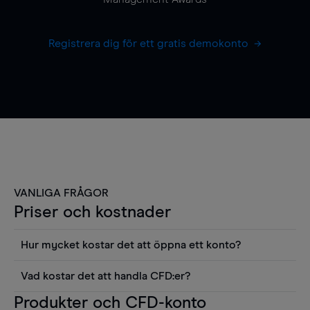
Registrera dig för ett gratis demokonto
VANLIGA FRÅGOR
Priser och kostnader
Hur mycket kostar det att öppna ett konto?
Det finns ingen kostnad för att öppna ett
Vad kostar det att handla CFD:er?
livekonto. Du kan också visa våra priser och
Det är en rad kostnader att tänka på när man
Produkter och CFD-konto
använda sådana verktyg som diagram, Reuters