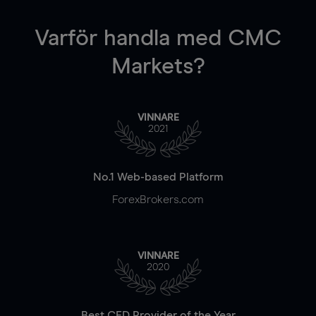
Varför handla
med CMC
Markets?
VINNARE
2021
No.1 Web-based Platform
ForexBrokers.com
VINNARE
2020
Best CFD Provider of the Year