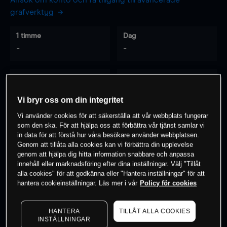
Ansök om konto och få tillgång till avancerade
grafverktyg
1 timme
Dag
-
-
7 dagar
30 dagar
-
-
Vi bryr oss om din integritet
Vi använder cookies för att säkerställa att vår webbplats fungerar
som den ska. För att hjälpa oss att förbättra vår tjänst samlar vi
0
% av kunderna har en
position i detta
in data för att förstå hur våra besökare använder webbplatsen.
Genom att tillåta alla cookies kan vi förbättra din upplevelse
instrument
genom att hjälpa dig hitta information snabbare och anpassa
innehåll eller marknadsföring efter dina inställningar. Välj "Tillåt
alla cookies" för att godkänna eller "Hantera inställningar" för att
Börja handla
hantera cookieinställningar. Läs mer i vår
Policy för cookies
HANTERA
TILLÅT ALLA COOKIES
INSTÄLLNINGAR