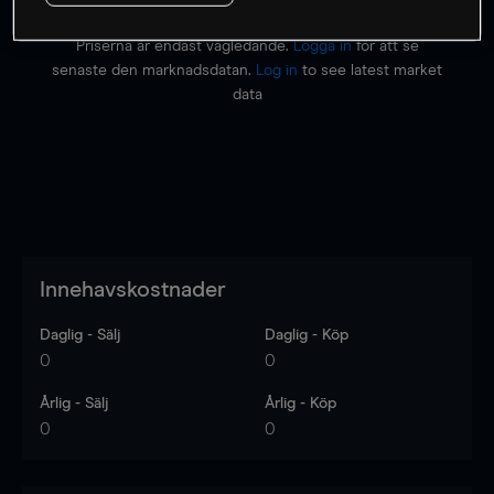
Priserna är endast vägledande.
Logga in
för att se
senaste den marknadsdatan.
Log in
to see latest market
data
Innehavskostnader
Daglig - Sälj
Daglig - Köp
0
0
Årlig - Sälj
Årlig - Köp
0
0