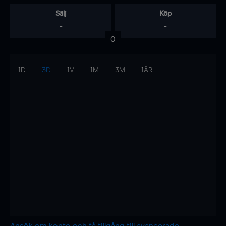
Sälj
Köp
-
-
0
1D
3D
1V
1M
3M
1ÅR