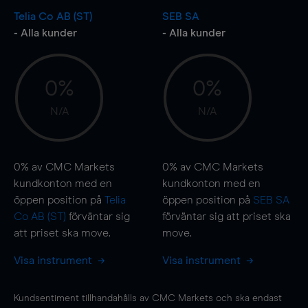
Telia Co AB (ST)
SEB SA
- Alla kunder
- Alla kunder
0%
0%
N/A
N/A
0%
av CMC Markets
0%
av CMC Markets
kundkonton med en
kundkonton med en
öppen position på
Telia
öppen position på
SEB SA
Co AB (ST)
förväntar sig
förväntar sig att priset ska
att priset ska
move
.
move
.
Visa instrument
Visa instrument
Kundsentiment tillhandahålls av CMC Markets och ska endast