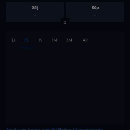
Sälj
Köp
-
-
0
1D
3D
1V
1M
3M
1ÅR