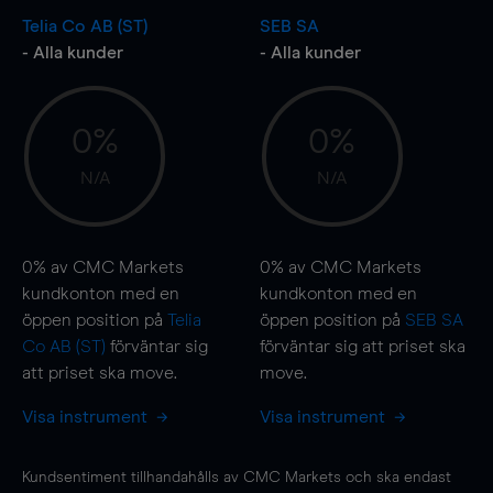
Telia Co AB (ST)
SEB SA
- Alla kunder
- Alla kunder
0%
0%
N/A
N/A
0%
av CMC Markets
0%
av CMC Markets
kundkonton med en
kundkonton med en
öppen position på
Telia
öppen position på
SEB SA
Co AB (ST)
förväntar sig
förväntar sig att priset ska
att priset ska
move
.
move
.
Visa instrument
Visa instrument
Kundsentiment tillhandahålls av CMC Markets och ska endast