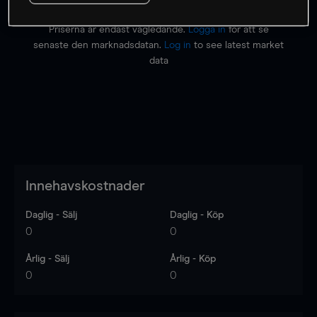
Priserna är endast vägledande.
Logga in
för att se
senaste den marknadsdatan.
Log in
to see latest market
data
Innehavskostnader
Daglig - Sälj
Daglig - Köp
0
0
Årlig - Sälj
Årlig - Köp
0
0