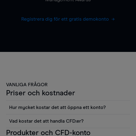
Registrera dig för ett gratis demokonto
VANLIGA FRÅGOR
Priser och kostnader
Hur mycket kostar det att öppna ett konto?
Det finns ingen kostnad för att öppna ett
Vad kostar det att handla CFD:er?
livekonto. Du kan också visa våra priser och
Det är en rad kostnader att tänka på när man
Produkter och CFD-konto
använda sådana verktyg som diagram, Reuters