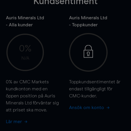
Kundsentiment
Auris Minerals Ltd
Auris Minerals Ltd
- Alla kunder
- Toppkunder
0%
N/A
0%
av CMC Markets
Toppkundsentimentet är
kundkonton med en
endast tillgängligt för
öppen position på Auris
CMC-kunder.
Minerals Ltd förväntar sig
Ansök om konto
att priset ska
move
.
Lär mer