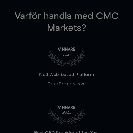
Varför handla
med CMC
Markets?
VINNARE
2021
No.1 Web-based Platform
ForexBrokers.com
VINNARE
2020
Best CFD Provider of the Year