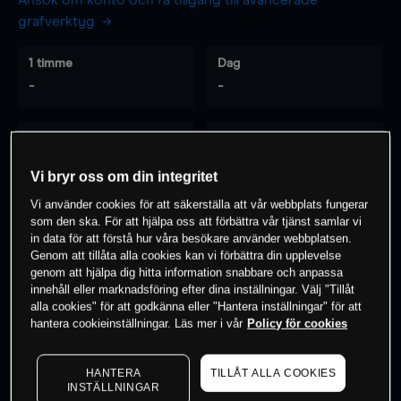
Ansök om konto och få tillgång till avancerade
grafverktyg
1 timme
Dag
-
-
7 dagar
30 dagar
-
-
Vi bryr oss om din integritet
Vi använder cookies för att säkerställa att vår webbplats fungerar
som den ska. För att hjälpa oss att förbättra vår tjänst samlar vi
0
% av kunderna har en
position i detta
in data för att förstå hur våra besökare använder webbplatsen.
Genom att tillåta alla cookies kan vi förbättra din upplevelse
instrument
genom att hjälpa dig hitta information snabbare och anpassa
innehåll eller marknadsföring efter dina inställningar. Välj "Tillåt
alla cookies" för att godkänna eller "Hantera inställningar" för att
Börja handla
hantera cookieinställningar. Läs mer i vår
Policy för cookies
HANTERA
TILLÅT ALLA COOKIES
INSTÄLLNINGAR