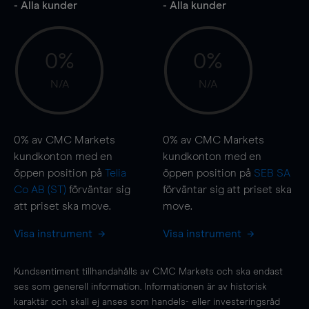
- Alla kunder
- Alla kunder
0%
0%
N/A
N/A
0%
av CMC Markets
0%
av CMC Markets
kundkonton med en
kundkonton med en
öppen position på
Telia
öppen position på
SEB SA
Co AB (ST)
förväntar sig
förväntar sig att priset ska
att priset ska
move
.
move
.
Visa instrument
Visa instrument
Kundsentiment tillhandahålls av CMC Markets och ska endast
ses som generell information. Informationen är av historisk
karaktär och skall ej anses som handels- eller investeringsråd