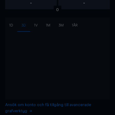
-
-
0
1D
3D
1V
1M
3M
1ÅR
Ansök om konto och få tillgång till avancerade
grafverktyg