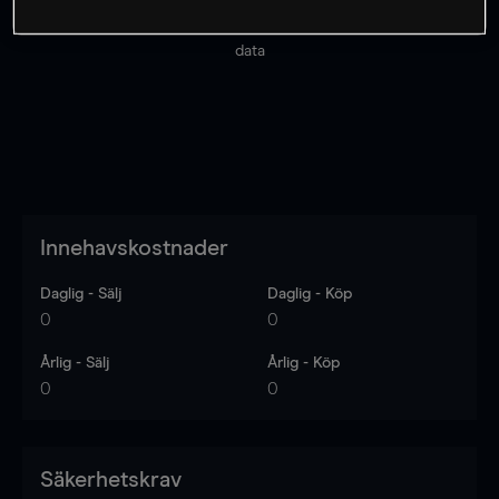
Priserna är endast vägledande.
Logga in
för att se
senaste den marknadsdatan.
Log in
to see latest market
data
Innehavskostnader
Daglig - Sälj
Daglig - Köp
0
0
Årlig - Sälj
Årlig - Köp
0
0
Säkerhetskrav