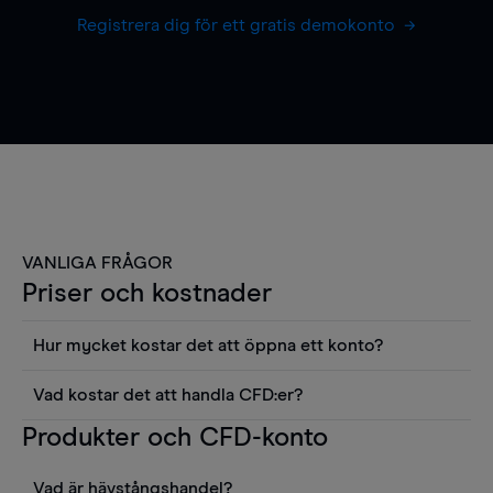
Registrera dig för ett gratis demokonto
VANLIGA FRÅGOR
Priser och kostnader
Hur mycket kostar det att öppna ett konto?
Det finns ingen kostnad för att öppna ett
Vad kostar det att handla CFD:er?
livekonto. Du kan också visa våra priser och
Det är en rad kostnader att tänka på när man
Produkter och CFD-konto
använda sådana verktyg som diagram, Reuters
handlar CFD:er, inkluderat spread,
news eller Morningstars kvantitativa
innehavskostnader (för positioner som hålls öppna
aktierapporter utan kostnad.
Vad är hävstångshandel?