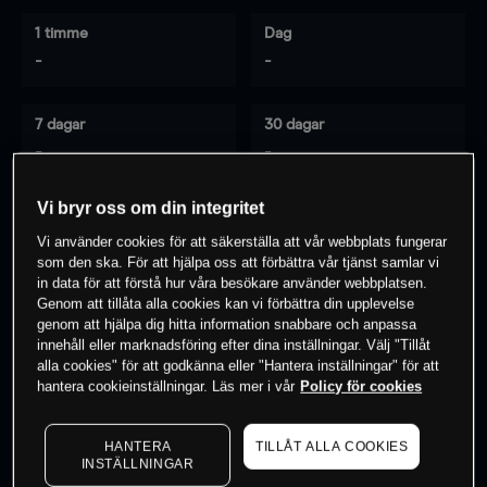
1 timme
Dag
-
-
7 dagar
30 dagar
-
-
Vi bryr oss om din integritet
Vi använder cookies för att säkerställa att vår webbplats fungerar
0
% av kunderna har en
position i detta
som den ska. För att hjälpa oss att förbättra vår tjänst samlar vi
instrument
in data för att förstå hur våra besökare använder webbplatsen.
Genom att tillåta alla cookies kan vi förbättra din upplevelse
genom att hjälpa dig hitta information snabbare och anpassa
innehåll eller marknadsföring efter dina inställningar. Välj "Tillåt
Börja handla
alla cookies" för att godkänna eller "Hantera inställningar" för att
hantera cookieinställningar. Läs mer i vår
Policy för cookies
HANTERA
TILLÅT ALLA COOKIES
INSTÄLLNINGAR