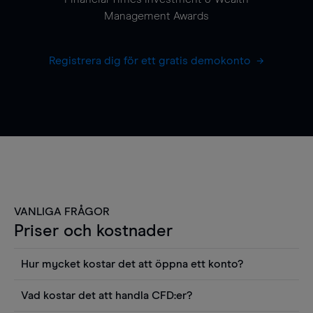
Management Awards
Registrera dig för ett gratis demokonto
VANLIGA FRÅGOR
Priser och kostnader
Hur mycket kostar det att öppna ett konto?
Det finns ingen kostnad för att öppna ett
Vad kostar det att handla CFD:er?
livekonto. Du kan också visa våra priser och