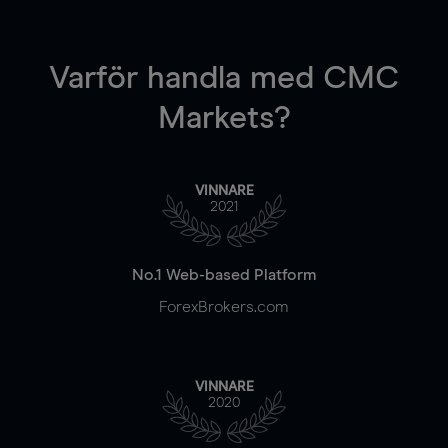
Varför handla
med CMC
Markets?
VINNARE
2021
No.1 Web-based Platform
ForexBrokers.com
VINNARE
2020