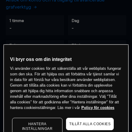
Ansök om konto och få tillgång till avancerade
grafverktyg
1 timme
Dag
-
-
7 dagar
30 dagar
-
-
Vi bryr oss om din integritet
Vi använder cookies för att säkerställa att vår webbplats fungerar
som den ska. För att hjälpa oss att förbättra vår tjänst samlar vi
0
% av kunderna har en
position i detta
in data för att förstå hur våra besökare använder webbplatsen.
Genom att tillåta alla cookies kan vi förbättra din upplevelse
instrument
genom att hjälpa dig hitta information snabbare och anpassa
innehåll eller marknadsföring efter dina inställningar. Välj "Tillåt
alla cookies" för att godkänna eller "Hantera inställningar" för att
Börja handla
hantera cookieinställningar. Läs mer i vår
Policy för cookies
HANTERA
TILLÅT ALLA COOKIES
INSTÄLLNINGAR