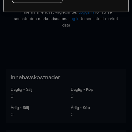
Priserna är endast vägledande.
Logga in
för att se
senaste den marknadsdatan.
Log in
to see latest market
data
Innehavskostnader
Daglig - Sälj
Daglig - Köp
0
0
Årlig - Sälj
Årlig - Köp
0
0