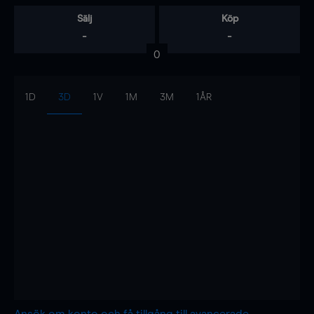
Sälj
Köp
-
-
0
1D
3D
1V
1M
3M
1ÅR