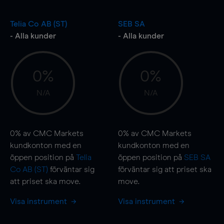
Telia Co AB (ST)
SEB SA
- Alla kunder
- Alla kunder
0%
0%
N/A
N/A
0%
av CMC Markets
0%
av CMC Markets
kundkonton med en
kundkonton med en
öppen position på
Telia
öppen position på
SEB SA
Co AB (ST)
förväntar sig
förväntar sig att priset ska
att priset ska
move
.
move
.
Visa instrument
Visa instrument