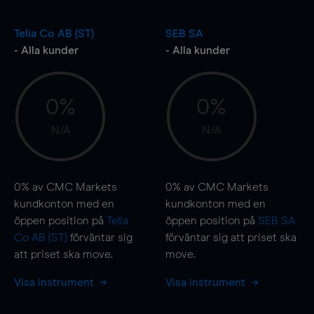
Telia Co AB (ST)
SEB SA
- Alla kunder
- Alla kunder
0%
0%
N/A
N/A
0%
av CMC Markets
0%
av CMC Markets
kundkonton med en
kundkonton med en
öppen position på
Telia
öppen position på
SEB SA
Co AB (ST)
förväntar sig
förväntar sig att priset ska
att priset ska
move
.
move
.
Visa instrument
Visa instrument