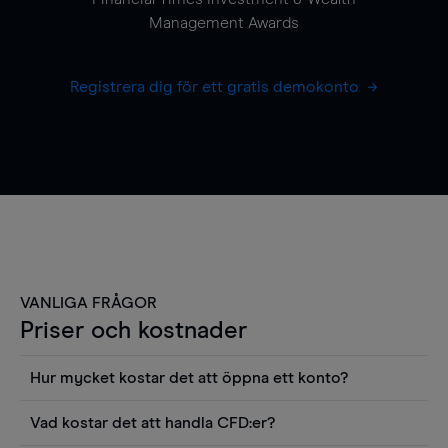
Management Awards
Registrera dig för ett gratis demokonto
VANLIGA FRÅGOR
Priser och kostnader
Hur mycket kostar det att öppna ett konto?
Det finns ingen kostnad för att öppna ett
Vad kostar det att handla CFD:er?
livekonto. Du kan också visa våra priser och