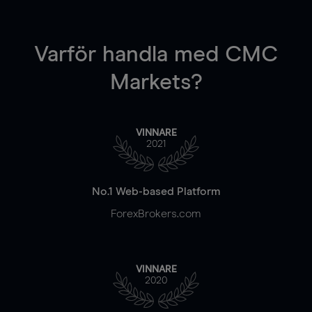
Varför handla
med CMC
Markets?
VINNARE
2021
No.1 Web-based Platform
ForexBrokers.com
VINNARE
2020