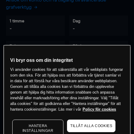
Ansök om konto och få tillgång till avancerade
grafverktyg
1 timme
Dag
-
-
7 dagar
30 dagar
-
-
Vi bryr oss om din integritet
Vi använder cookies för att säkerställa att vår webbplats fungerar
som den ska. För att hjälpa oss att förbättra vår tjänst samlar vi
0
% av kunderna har en
position i detta
in data för att förstå hur våra besökare använder webbplatsen.
Genom att tillåta alla cookies kan vi förbättra din upplevelse
instrument
genom att hjälpa dig hitta information snabbare och anpassa
innehåll eller marknadsföring efter dina inställningar. Välj "Tillåt
alla cookies" för att godkänna eller "Hantera inställningar" för att
Börja handla
hantera cookieinställningar. Läs mer i vår
Policy för cookies
HANTERA
TILLÅT ALLA COOKIES
INSTÄLLNINGAR