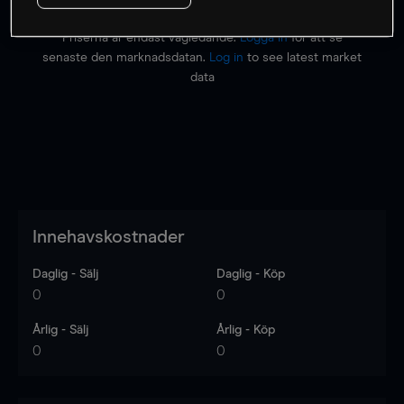
Priserna är endast vägledande.
Logga in
för att se
senaste den marknadsdatan.
Log in
to see latest market
data
Innehavskostnader
Daglig - Sälj
Daglig - Köp
0
0
Årlig - Sälj
Årlig - Köp
0
0