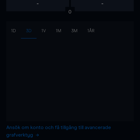
-
-
0
1D
3D
1V
1M
3M
1ÅR
Ansök om konto och få tillgång till avancerade
grafverktyg