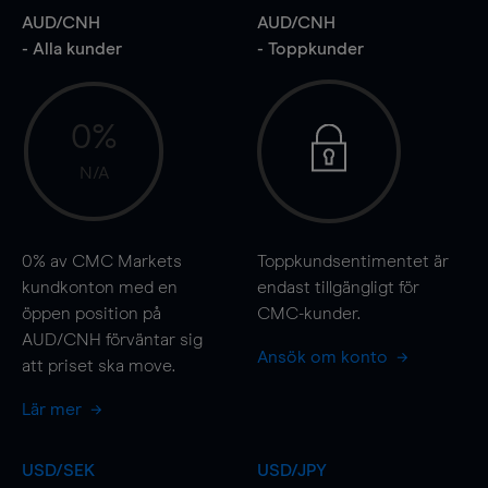
AUD/CNH
AUD/CNH
- Alla kunder
- Toppkunder
0%
N/A
0%
av CMC Markets
Toppkundsentimentet är
kundkonton med en
endast tillgängligt för
öppen position på
CMC-kunder.
AUD/CNH förväntar sig
Ansök om konto
att priset ska
move
.
Lär mer
USD/SEK
USD/JPY