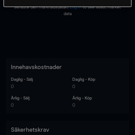
Priserna är endast vägledande.
Logga in
för att se
senaste den marknadsdatan.
Log in
to see latest market
data
Innehavskostnader
Daglig - Sälj
Daglig - Köp
0
0
Årlig - Sälj
Årlig - Köp
0
0
Säkerhetskrav