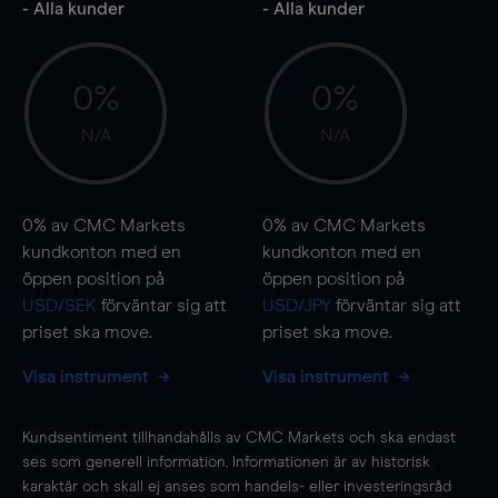
- Alla kunder
- Alla kunder
0%
0%
N/A
N/A
0%
av CMC Markets
0%
av CMC Markets
kundkonton med en
kundkonton med en
öppen position på
öppen position på
USD/SEK
förväntar sig att
USD/JPY
förväntar sig att
priset ska
move
.
priset ska
move
.
Visa instrument
Visa instrument
Kundsentiment tillhandahålls av CMC Markets och ska endast
ses som generell information. Informationen är av historisk
karaktär och skall ej anses som handels- eller investeringsråd