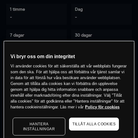
1 timme
Dag
-
-
7 dagar
30 dagar
-
-
Vi bryr oss om din integritet
Vi använder cookies för att säkerställa att vår webbplats fungerar
0
% av kunderna har en
position i detta
som den ska. För att hjälpa oss att förbättra vår tjänst samlar vi
in data för att förstå hur våra besökare använder webbplatsen.
instrument
Genom att tillåta alla cookies kan vi förbättra din upplevelse
genom att hjälpa dig hitta information snabbare och anpassa
innehåll eller marknadsföring efter dina inställningar. Välj "Tillåt
Börja handla
alla cookies" för att godkänna eller "Hantera inställningar" för att
hantera cookieinställningar. Läs mer i vår
Policy för cookies
HANTERA
TILLÅT ALLA COOKIES
INSTÄLLNINGAR