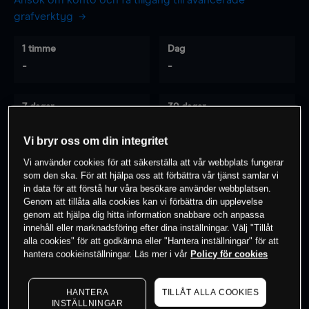
Ansök om konto och få tillgång till avancerade
grafverktyg
1 timme
Dag
-
-
7 dagar
30 dagar
-
-
Vi bryr oss om din integritet
Vi använder cookies för att säkerställa att vår webbplats fungerar
som den ska. För att hjälpa oss att förbättra vår tjänst samlar vi
0
% av kunderna har en
position i detta
in data för att förstå hur våra besökare använder webbplatsen.
instrument
Genom att tillåta alla cookies kan vi förbättra din upplevelse
genom att hjälpa dig hitta information snabbare och anpassa
innehåll eller marknadsföring efter dina inställningar. Välj "Tillåt
alla cookies" för att godkänna eller "Hantera inställningar" för att
Börja handla
hantera cookieinställningar. Läs mer i vår
Policy för cookies
HANTERA
TILLÅT ALLA COOKIES
INSTÄLLNINGAR