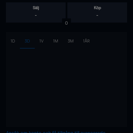
Sälj
Köp
-
-
0
1D
3D
1V
1M
3M
1ÅR