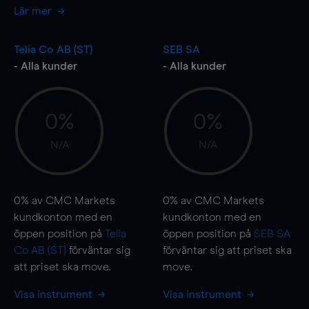
Lär mer
Telia Co AB (ST)
SEB SA
- Alla kunder
- Alla kunder
0%
0%
N/A
N/A
0%
av CMC Markets
0%
av CMC Markets
kundkonton med en
kundkonton med en
öppen position på
Telia
öppen position på
SEB SA
Co AB (ST)
förväntar sig
förväntar sig att priset ska
att priset ska
move
.
move
.
Visa instrument
Visa instrument