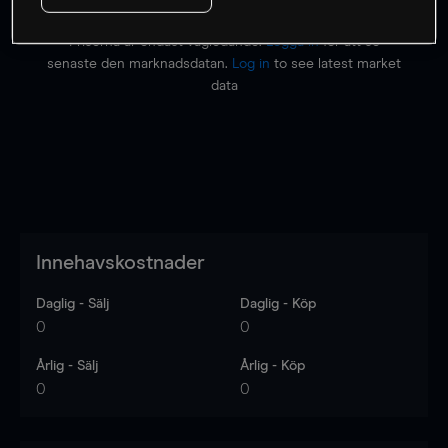
Priserna är endast vägledande.
Logga in
för att se
senaste den marknadsdatan.
Log in
to see latest market
data
Innehavskostnader
Daglig - Sälj
Daglig - Köp
0
0
Årlig - Sälj
Årlig - Köp
0
0