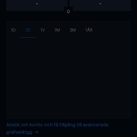
-
-
0
1D
3D
1V
1M
3M
1ÅR
Ansök om konto och få tillgång till avancerade
grafverktyg