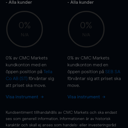
- Alla kunder
- Alla kunder
0%
0%
N/A
N/A
0%
av CMC Markets
0%
av CMC Markets
kundkonton med en
kundkonton med en
öppen position på
Telia
öppen position på
SEB SA
Co AB (ST)
förväntar sig
förväntar sig att priset ska
att priset ska
move
.
move
.
Visa instrument
Visa instrument
Kundsentiment tillhandahålls av CMC Markets och ska endast
ses som generell information. Informationen är av historisk
karaktär och skall ej anses som handels- eller investeringsråd