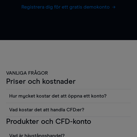
Registrera dig för ett gratis demokonto
VANLIGA FRÅGOR
Priser och kostnader
Hur mycket kostar det att öppna ett konto?
Det finns ingen kostnad för att öppna ett
Vad kostar det att handla CFD:er?
livekonto. Du kan också visa våra priser och
Det är en rad kostnader att tänka på när man
Produkter och CFD-konto
använda sådana verktyg som diagram, Reuters
handlar CFD:er, inkluderat spread,
news eller Morningstars kvantitativa
innehavskostnader (för positioner som hålls öppna
aktierapporter utan kostnad.
Vad är hävstångshandel?