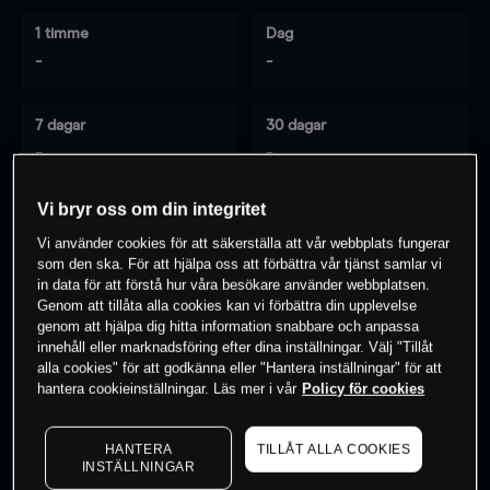
1 timme
Dag
-
-
7 dagar
30 dagar
-
-
Vi bryr oss om din integritet
Vi använder cookies för att säkerställa att vår webbplats fungerar
0
% av kunderna har en
position i detta
som den ska. För att hjälpa oss att förbättra vår tjänst samlar vi
instrument
in data för att förstå hur våra besökare använder webbplatsen.
Genom att tillåta alla cookies kan vi förbättra din upplevelse
genom att hjälpa dig hitta information snabbare och anpassa
innehåll eller marknadsföring efter dina inställningar. Välj "Tillåt
Börja handla
alla cookies" för att godkänna eller "Hantera inställningar" för att
hantera cookieinställningar. Läs mer i vår
Policy för cookies
HANTERA
TILLÅT ALLA COOKIES
INSTÄLLNINGAR