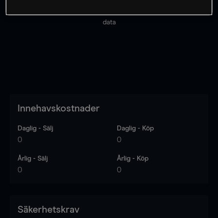
Priserna är endast vägledande.
Logga in
för att se
senaste den marknadsdatan.
Log in
to see latest market
data
Innehavskostnader
Daglig - Sälj
Daglig - Köp
0
0
Årlig - Sälj
Årlig - Köp
0
0
Säkerhetskrav