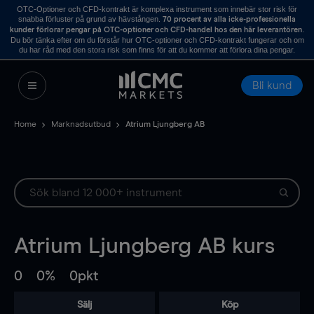
OTC-Optioner och CFD-kontrakt är komplexa instrument som innebär stor risk för
snabba förluster på grund av hävstången.
70 procent av alla icke-professionella
.
kunder förlorar pengar på OTC-optioner och CFD-handel hos den här leverantören
Du bör tänka efter om du förstår hur OTC-optioner och CFD-kontrakt fungerar och om
du har råd med den stora risk som finns för att du kommer att förlora dina pengar.
Bli kund
Home
Marknadsutbud
Atrium Ljungberg AB
Atrium Ljungberg AB
kurs
0
0%
0pkt
Sälj
Köp