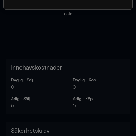
Priserna är endast vägledande.
Logga in
för att se
senaste den marknadsdatan.
Log in
to see latest market
data
Innehavskostnader
Daglig - Sälj
Daglig - Köp
0
0
Årlig - Sälj
Årlig - Köp
0
0
Säkerhetskrav