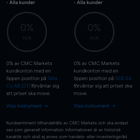
- Alla kunder
- Alla kunder
0%
0%
N/A
N/A
0%
av CMC Markets
0%
av CMC Markets
kundkonton med en
kundkonton med en
öppen position på
Telia
öppen position på
SEB SA
Co AB (ST)
förväntar sig
förväntar sig att priset ska
att priset ska
move
.
move
.
Visa instrument
Visa instrument
Kundsentiment tillhandahålls av CMC Markets och ska endast
ses som generell information. Informationen är av historisk
karaktär och skall ej anses som handels- eller investeringsråd