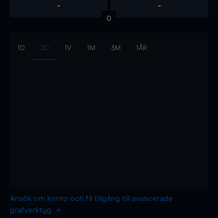
-
-
0
1D
3D
1V
1M
3M
1ÅR
Ansök om konto och få tillgång till avancerade
grafverktyg