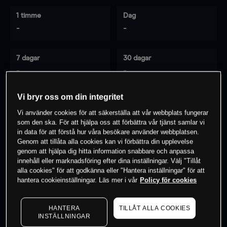
1 timme
Dag
-
-
7 dagar
30 dagar
-
-
Vi bryr oss om din integritet
Vi använder cookies för att säkerställa att vår webbplats fungerar
0
% av kunderna har en
position i detta
som den ska. För att hjälpa oss att förbättra vår tjänst samlar vi
instrument
in data för att förstå hur våra besökare använder webbplatsen.
Genom att tillåta alla cookies kan vi förbättra din upplevelse
genom att hjälpa dig hitta information snabbare och anpassa
innehåll eller marknadsföring efter dina inställningar. Välj "Tillåt
Börja handla
alla cookies" för att godkänna eller "Hantera inställningar" för att
hantera cookieinställningar. Läs mer i vår
Policy för cookies
HANTERA
TILLÅT ALLA COOKIES
INSTÄLLNINGAR