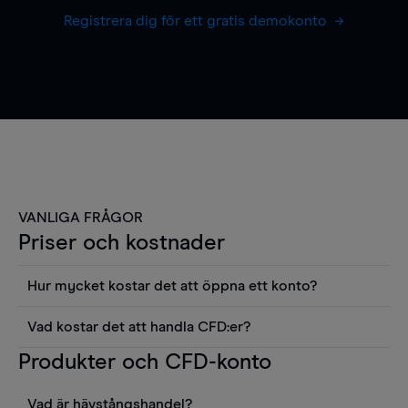
Registrera dig för ett gratis demokonto
VANLIGA FRÅGOR
Priser och kostnader
Hur mycket kostar det att öppna ett konto?
Det finns ingen kostnad för att öppna ett
Vad kostar det att handla CFD:er?
livekonto. Du kan också visa våra priser och
Det är en rad kostnader att tänka på när man
Produkter och CFD-konto
använda sådana verktyg som diagram, Reuters
handlar CFD:er, inkluderat spread,
news eller Morningstars kvantitativa
innehavskostnader (för positioner som hålls öppna
aktierapporter utan kostnad.
Vad är hävstångshandel?