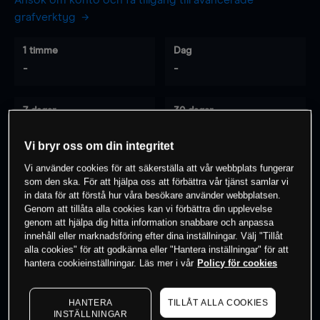
Ansök om konto och få tillgång till avancerade
grafverktyg
1 timme
Dag
-
-
7 dagar
30 dagar
-
-
Vi bryr oss om din integritet
Vi använder cookies för att säkerställa att vår webbplats fungerar
som den ska. För att hjälpa oss att förbättra vår tjänst samlar vi
0
% av kunderna har en
position i detta
in data för att förstå hur våra besökare använder webbplatsen.
instrument
Genom att tillåta alla cookies kan vi förbättra din upplevelse
genom att hjälpa dig hitta information snabbare och anpassa
innehåll eller marknadsföring efter dina inställningar. Välj "Tillåt
alla cookies" för att godkänna eller "Hantera inställningar" för att
Börja handla
hantera cookieinställningar. Läs mer i vår
Policy för cookies
HANTERA
TILLÅT ALLA COOKIES
INSTÄLLNINGAR