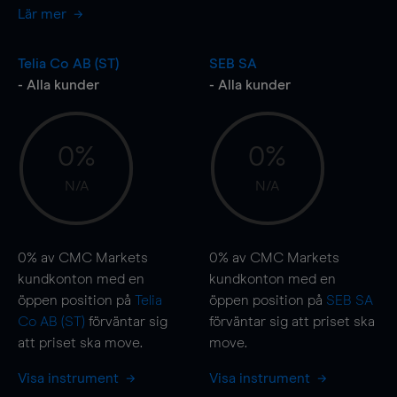
Lär mer
Telia Co AB (ST)
SEB SA
- Alla kunder
- Alla kunder
0%
0%
N/A
N/A
0%
av CMC Markets
0%
av CMC Markets
kundkonton med en
kundkonton med en
öppen position på
Telia
öppen position på
SEB SA
Co AB (ST)
förväntar sig
förväntar sig att priset ska
att priset ska
move
.
move
.
Visa instrument
Visa instrument