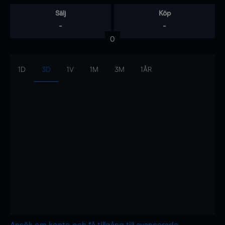
Sälj
Köp
-
-
0
1D
3D
1V
1M
3M
1ÅR