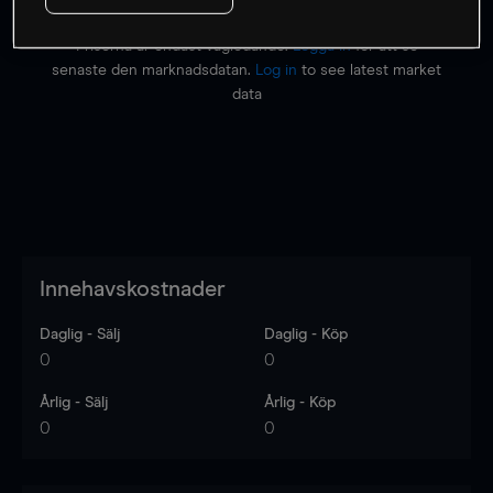
Priserna är endast vägledande.
Logga in
för att se
senaste den marknadsdatan.
Log in
to see latest market
data
Innehavskostnader
Daglig - Sälj
Daglig - Köp
0
0
Årlig - Sälj
Årlig - Köp
0
0