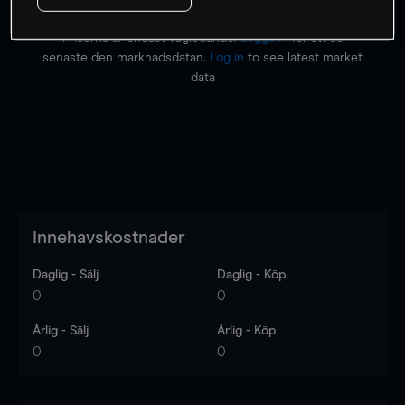
Priserna är endast vägledande.
Logga in
för att se
senaste den marknadsdatan.
Log in
to see latest market
data
Innehavskostnader
Daglig - Sälj
Daglig - Köp
0
0
Årlig - Sälj
Årlig - Köp
0
0