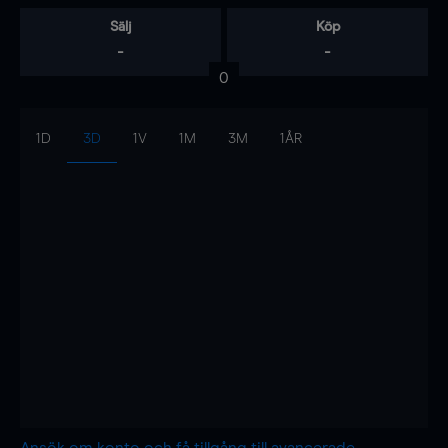
Sälj
Köp
-
-
0
1D
3D
1V
1M
3M
1ÅR