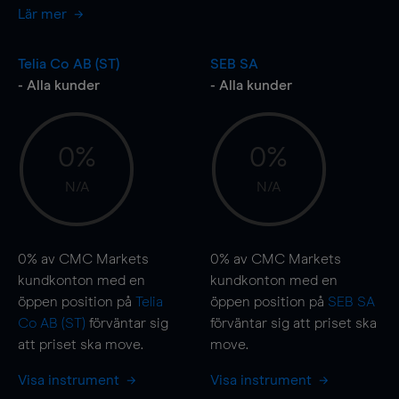
Lär mer
Telia Co AB (ST)
SEB SA
- Alla kunder
- Alla kunder
0%
0%
N/A
N/A
0%
av CMC Markets
0%
av CMC Markets
kundkonton med en
kundkonton med en
öppen position på
Telia
öppen position på
SEB SA
Co AB (ST)
förväntar sig
förväntar sig att priset ska
att priset ska
move
.
move
.
Visa instrument
Visa instrument