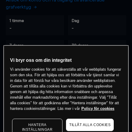
Ansök om konto och få tillgång till avancerade
grafverktyg
1 timme
Dag
-
-
7 dagar
30 dagar
-
-
Vi bryr oss om din integritet
Vi använder cookies för att säkerställa att vår webbplats fungerar
som den ska. För att hjälpa oss att förbättra vår tjänst samlar vi
0
% av kunderna har en
position i detta
in data för att förstå hur våra besökare använder webbplatsen.
instrument
Genom att tillåta alla cookies kan vi förbättra din upplevelse
genom att hjälpa dig hitta information snabbare och anpassa
innehåll eller marknadsföring efter dina inställningar. Välj "Tillåt
alla cookies" för att godkänna eller "Hantera inställningar" för att
Börja handla
hantera cookieinställningar. Läs mer i vår
Policy för cookies
HANTERA
TILLÅT ALLA COOKIES
INSTÄLLNINGAR