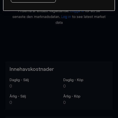
Priserna är endast vägledande.
Logga in
för att se
senaste den marknadsdatan.
Log in
to see latest market
data
Innehavskostnader
Daglig - Sälj
Daglig - Köp
0
0
Årlig - Sälj
Årlig - Köp
0
0