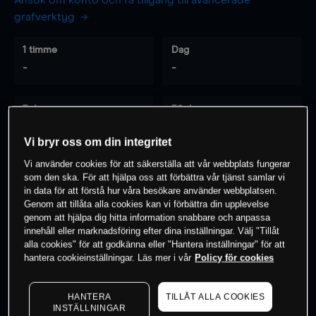
Ansök om konto och få tillgång till avancerade
grafverktyg
1 timme
Dag
-
-
7 dagar
30 dagar
-
-
Vi bryr oss om din integritet
Vi använder cookies för att säkerställa att vår webbplats fungerar
som den ska. För att hjälpa oss att förbättra vår tjänst samlar vi
0
% av kunderna har en
position i detta
in data för att förstå hur våra besökare använder webbplatsen.
Genom att tillåta alla cookies kan vi förbättra din upplevelse
instrument
genom att hjälpa dig hitta information snabbare och anpassa
innehåll eller marknadsföring efter dina inställningar. Välj "Tillåt
alla cookies" för att godkänna eller "Hantera inställningar" för att
Börja handla
hantera cookieinställningar. Läs mer i vår
Policy för cookies
HANTERA
TILLÅT ALLA COOKIES
INSTÄLLNINGAR