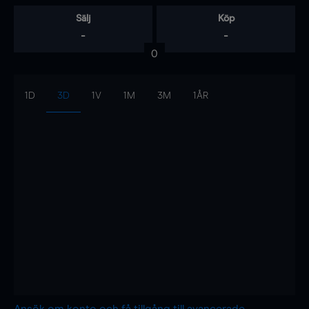
Sälj
Köp
-
-
0
1D
3D
1V
1M
3M
1ÅR