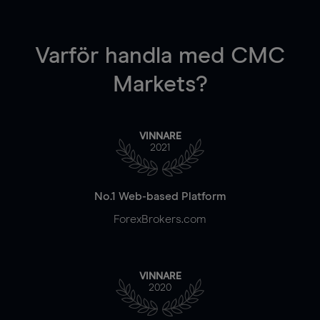
Varför handla
med CMC
Markets?
VINNARE
2021
No.1 Web-based Platform
ForexBrokers.com
VINNARE
2020