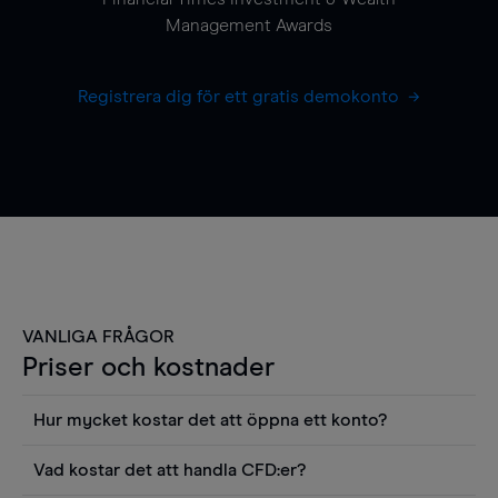
Management Awards
Registrera dig för ett gratis demokonto
VANLIGA FRÅGOR
Priser och kostnader
Hur mycket kostar det att öppna ett konto?
Det finns ingen kostnad för att öppna ett
Vad kostar det att handla CFD:er?
livekonto. Du kan också visa våra priser och