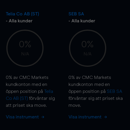
Telia Co AB (ST)
SEB SA
- Alla kunder
- Alla kunder
0%
0%
N/A
N/A
0%
av CMC Markets
0%
av CMC Markets
kundkonton med en
kundkonton med en
öppen position på
Telia
öppen position på
SEB SA
Co AB (ST)
förväntar sig
förväntar sig att priset ska
att priset ska
move
.
move
.
Visa instrument
Visa instrument