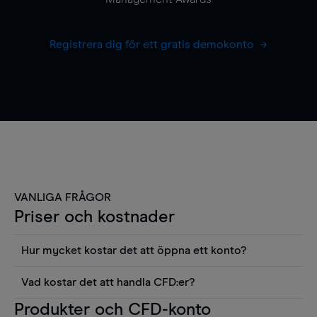
Registrera dig för ett gratis demokonto
VANLIGA FRÅGOR
Priser och kostnader
Hur mycket kostar det att öppna ett konto?
Det finns ingen kostnad för att öppna ett
Vad kostar det att handla CFD:er?
livekonto. Du kan också visa våra priser och
Det är en rad kostnader att tänka på när man
Produkter och CFD-konto
använda sådana verktyg som diagram, Reuters