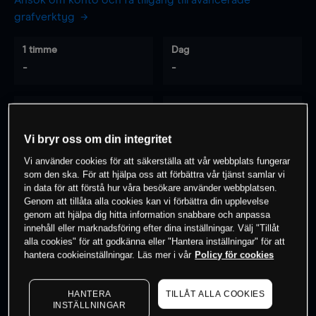
Ansök om konto och få tillgång till avancerade
grafverktyg
1 timme
Dag
-
-
7 dagar
30 dagar
-
-
Vi bryr oss om din integritet
Vi använder cookies för att säkerställa att vår webbplats fungerar
som den ska. För att hjälpa oss att förbättra vår tjänst samlar vi
0
% av kunderna har en
position i detta
in data för att förstå hur våra besökare använder webbplatsen.
Genom att tillåta alla cookies kan vi förbättra din upplevelse
instrument
genom att hjälpa dig hitta information snabbare och anpassa
innehåll eller marknadsföring efter dina inställningar. Välj "Tillåt
alla cookies" för att godkänna eller "Hantera inställningar" för att
Börja handla
hantera cookieinställningar. Läs mer i vår
Policy för cookies
HANTERA
TILLÅT ALLA COOKIES
INSTÄLLNINGAR