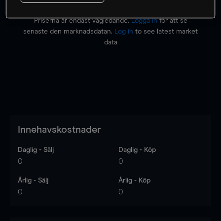
Priserna är endast vägledande.
Logga in
för att se
senaste den marknadsdatan.
Log in
to see latest market
data
Innehavskostnader
Daglig - Sälj
Daglig - Köp
0
0
Årlig - Sälj
Årlig - Köp
0
0