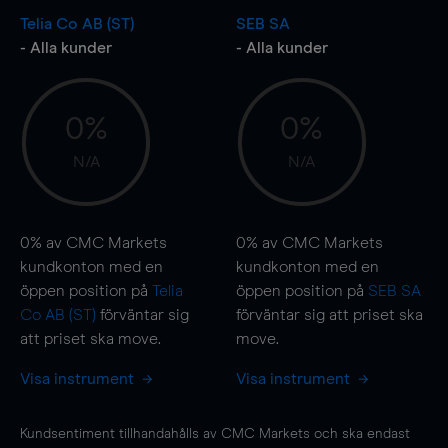
Telia Co AB (ST)
SEB SA
- Alla kunder
- Alla kunder
0%
0%
N/A
N/A
0%
av CMC Markets
0%
av CMC Markets
kundkonton med en
kundkonton med en
öppen position på
Telia
öppen position på
SEB SA
Co AB (ST)
förväntar sig
förväntar sig att priset ska
att priset ska
move
.
move
.
Visa instrument
Visa instrument
Kundsentiment tillhandahålls av CMC Markets och ska endast