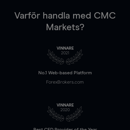
Varför handla
med CMC
Markets?
VINNARE
2021
No.1 Web-based Platform
ForexBrokers.com
VINNARE
2020
Best CFD Provider of the Year