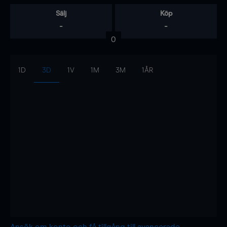
Sälj
Köp
-
-
0
1D
3D
1V
1M
3M
1ÅR