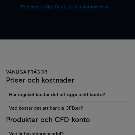
Registrera dig för ett gratis demokonto
VANLIGA FRÅGOR
Priser och kostnader
Hur mycket kostar det att öppna ett konto?
Det finns ingen kostnad för att öppna ett
Vad kostar det att handla CFD:er?
livekonto. Du kan också visa våra priser och
Det är en rad kostnader att tänka på när man
Produkter och CFD-konto
använda sådana verktyg som diagram, Reuters
handlar CFD:er, inkluderat spread,
news eller Morningstars kvantitativa
innehavskostnader (för positioner som hålls öppna
aktierapporter utan kostnad.
Vad är hävstångshandel?