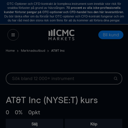
OTC-Optioner och CFD-kontrakt är komplexa instrument som innebär stor risk för
snabba förluster på grund av hävstången.
70 procent av alla icke-professionella
.
kunder förlorar pengar på OTC-optioner och CFD-handel hos den här leverantören
Du bör tänka efter om du förstår hur OTC-optioner och CFD-kontrakt fungerar och om
du har råd med den stora risk som finns för att du kommer att förlora dina pengar.
Bli kund
Home
Marknadsutbud
AT&T Inc
AT&T Inc (NYSE:T) kurs
0
0%
0pkt
Sälj
Köp