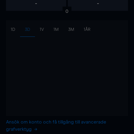
-
-
0
1D
3D
1V
1M
3M
1ÅR
Ansök om konto och få tillgång till avancerade
grafverktyg