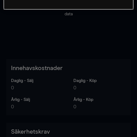
Priserna är endast vägledande.
Logga in
för att se
senaste den marknadsdatan.
Log in
to see latest market
data
Innehavskostnader
Daglig - Sälj
Daglig - Köp
0
0
Årlig - Sälj
Årlig - Köp
0
0
Säkerhetskrav