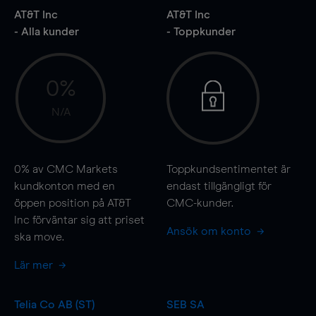
AT&T Inc
AT&T Inc
- Alla kunder
- Toppkunder
0%
N/A
0%
av CMC Markets
Toppkundsentimentet är
kundkonton med en
endast tillgängligt för
öppen position på AT&T
CMC-kunder.
Inc förväntar sig att priset
Ansök om konto
ska
move
.
Lär mer
Telia Co AB (ST)
SEB SA