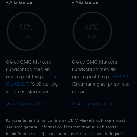
- Alla kunder
- Alla kunder
0%
0%
N/A
N/A
0%
av CMC Markets
0%
av CMC Markets
kundkonton med en
kundkonton med en
öppen position på
Telia
öppen position på
SEB SA
Co AB (ST)
förväntar sig
förväntar sig att priset ska
att priset ska
move
.
move
.
Visa instrument
Visa instrument
Kundsentiment tillhandahålls av CMC Markets och ska endast
ses som generell information. Informationen är av historisk
karaktär och skall ej anses som handels- eller investeringsråd