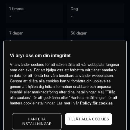
1 timme
Dag
-
-
7 dagar
30 dagar
-
-
Vi bryr oss om din integritet
Vi använder cookies för att säkerställa att vår webbplats fungerar
0
% av kunderna har en
position i detta
som den ska. För att hjälpa oss att förbättra vår tjänst samlar vi
instrument
in data för att förstå hur våra besökare använder webbplatsen.
Genom att tillåta alla cookies kan vi förbättra din upplevelse
genom att hjälpa dig hitta information snabbare och anpassa
innehåll eller marknadsföring efter dina inställningar. Välj "Tillåt
Börja handla
alla cookies" för att godkänna eller "Hantera inställningar" för att
hantera cookieinställningar. Läs mer i vår
Policy för cookies
HANTERA
TILLÅT ALLA COOKIES
INSTÄLLNINGAR