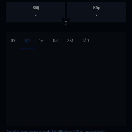
Sälj
Köp
-
-
0
1D
3D
1V
1M
3M
1ÅR