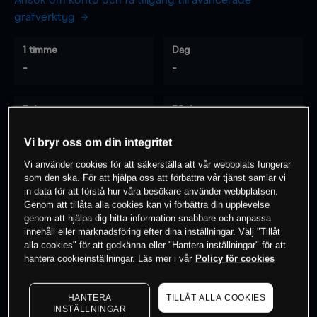
Ansök om konto och få tillgång till avancerade
grafverktyg
1 timme
Dag
-
-
7 dagar
30 dagar
-
-
Vi bryr oss om din integritet
Vi använder cookies för att säkerställa att vår webbplats fungerar
som den ska. För att hjälpa oss att förbättra vår tjänst samlar vi
0
% av kunderna har en
position i detta
in data för att förstå hur våra besökare använder webbplatsen.
Genom att tillåta alla cookies kan vi förbättra din upplevelse
instrument
genom att hjälpa dig hitta information snabbare och anpassa
innehåll eller marknadsföring efter dina inställningar. Välj "Tillåt
alla cookies" för att godkänna eller "Hantera inställningar" för att
Börja handla
hantera cookieinställningar. Läs mer i vår
Policy för cookies
HANTERA
TILLÅT ALLA COOKIES
INSTÄLLNINGAR