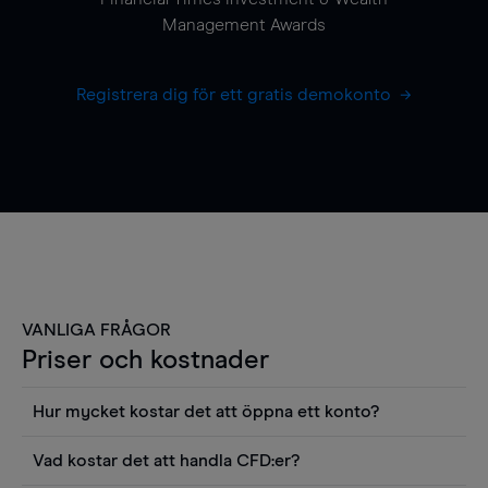
Management Awards
Registrera dig för ett gratis demokonto
VANLIGA FRÅGOR
Priser och kostnader
Hur mycket kostar det att öppna ett konto?
Det finns ingen kostnad för att öppna ett
Vad kostar det att handla CFD:er?
livekonto. Du kan också visa våra priser och