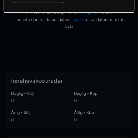
Priserna är endast vägledande.
Logga in
för att se
senaste den marknadsdatan.
Log in
to see latest market
data
Innehavskostnader
Daglig - Sälj
Daglig - Köp
0
0
Årlig - Sälj
Årlig - Köp
0
0