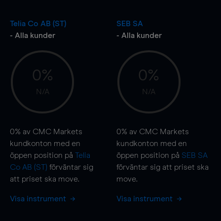
Telia Co AB (ST)
SEB SA
- Alla kunder
- Alla kunder
0%
0%
N/A
N/A
0%
av CMC Markets
0%
av CMC Markets
kundkonton med en
kundkonton med en
öppen position på
Telia
öppen position på
SEB SA
Co AB (ST)
förväntar sig
förväntar sig att priset ska
att priset ska
move
.
move
.
Visa instrument
Visa instrument