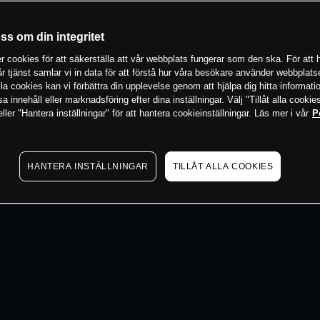
 min
oss om din integritet
 cookies för att säkerställa att vår webbplats fungerar som den ska. För att h
vår tjänst samlar vi in data för att förstå hur våra besökare använder webbpla
 alla cookies kan vi förbättra din upplevelse genom att hjälpa dig hitta informat
 innehåll eller marknadsföring efter dina inställningar. Välj "Tillåt alla cookies
ler "Hantera inställningar" för att hantera cookieinställningar. Läs mer i vår
P
HANTERA INSTÄLLNINGAR
TILLÅT ALLA COOKIES