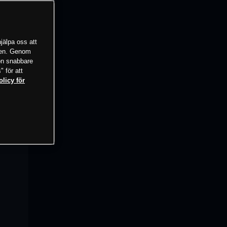
jälpa oss att
tsen. Genom
ion snabbare
" för att
olicy för