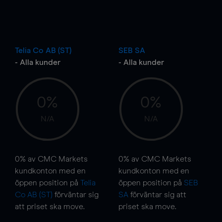
Telia Co AB (ST)
SEB SA
- Alla kunder
- Alla kunder
0%
0%
N/A
N/A
0%
av CMC Markets
0%
av CMC Markets
kundkonton med en
kundkonton med en
öppen position på
Telia
öppen position på
SEB
Co AB (ST)
förväntar sig
SA
förväntar sig att
att priset ska
move
.
priset ska
move
.