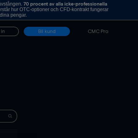
hävstången.
70 procent av alla icke-professionella
förstår hur OTC-optioner och CFD-kontrakt fungerar
 dina pengar.
 in
Bli kund
CMC Pro