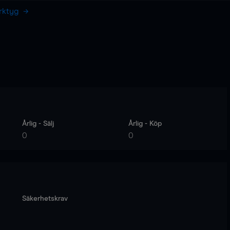
erktyg
Årlig - Sälj
Årlig - Köp
0
0
Säkerhetskrav