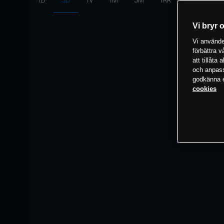
1D
3D
1V
1M
3M
1ÅR
Intervall:
10
Vi bryr 
Vi använder
förbättra 
att tillåta
och anpassa
godkänna el
cookies