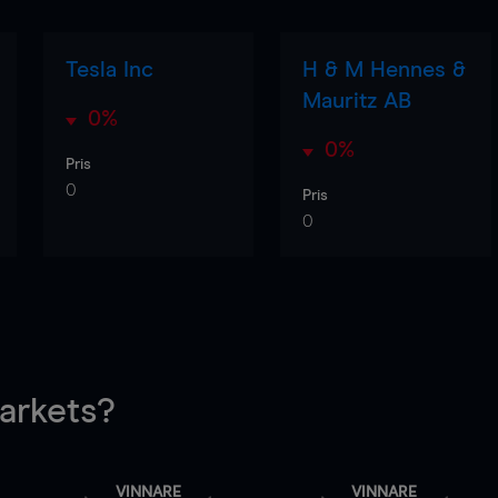
Tesla Inc
H & M Hennes &
Mauritz AB
0%
0%
Pris
0
Pris
0
rkets?
VINNARE
VINNARE