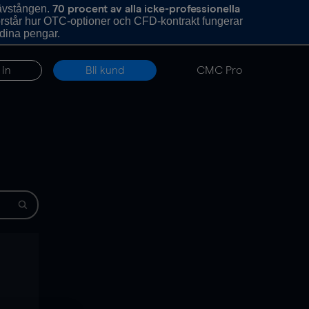
hävstången.
70 procent av alla icke-professionella
förstår hur OTC-optioner och CFD-kontrakt fungerar
 dina pengar.
 in
Bli kund
CMC Pro