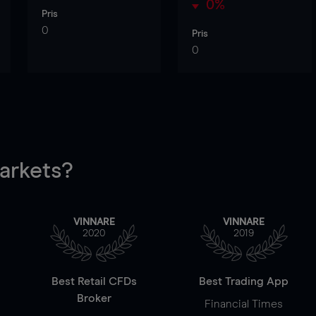
0%
Pris
0
Pris
0
rkets?
VINNARE
VINNARE
2020
2019
Best Retail CFDs
Best Trading App
Broker
Financial Times