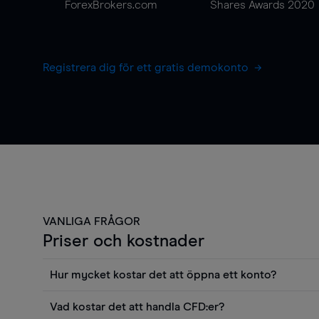
ForexBrokers.com
Shares Awards 2020
Registrera dig för ett gratis demokonto
VANLIGA FRÅGOR
Priser och kostnader
Hur mycket kostar det att öppna ett konto?
Det finns ingen kostnad för att öppna ett livekonto. 
Vad kostar det att handla CFD:er?
priser och använda sådana verktyg som diagram, Reu