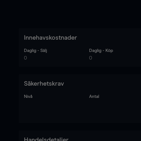
Innehavskostnader
Daglig - Sälj
Daglig - Köp
0
0
Säkerhetskrav
Nivå
Antal
Handelsdetaljer