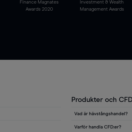
Finance Magnates
Investment & Wealth
Awards 2020
Management Awards
Produkter och CFD
Vad är hävstångshandel?
Du kan också visa våra
En av fördelarna med CFD-ha
Varför handla CFD:er?
ters news eller
andel v det totala värdet fö