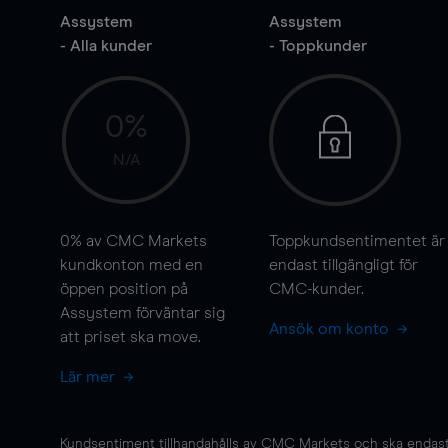
Assystem
Assystem
- Alla kunder
- Toppkunder
0%
N/A
0%
av CMC Markets
Toppkundsentimentet är
kundkonton med en
endast tillgängligt för
öppen position på
CMC-kunder.
Assystem förväntar sig
Ansök om konto
att priset ska
move
.
Lär mer
Kundsentiment tillhandahålls av CMC Markets och ska endast s