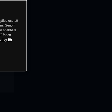
jälpa oss att
tsen. Genom
ion snabbare
" för att
olicy för