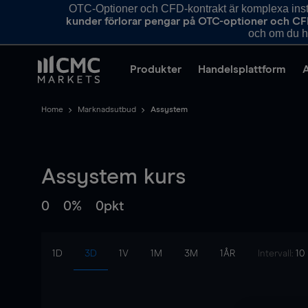
OTC-Optioner och CFD-kontrakt är komplexa instr
kunder förlorar pengar på OTC-optioner och CF
och om du ha
Produkter
Handelsplattform
Home
Marknadsutbud
Assystem
Assystem
kurs
0
0%
0pkt
1D
3D
1V
1M
3M
1ÅR
Intervall:
10