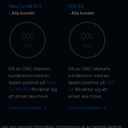
Telia Co AB (ST)
SEB SA
- Alla kunder
- Alla kunder
0%
0%
N/A
N/A
0%
av CMC Markets
0%
av CMC Markets
kundkonton med en
kundkonton med en
öppen position på
Telia
öppen position på
SEB
Co AB (ST)
förväntar sig
SA
förväntar sig att
att priset ska
move
.
priset ska
move
.
Visa instrument
Visa instrument
es som generell information. Informationen är av historisk karaktär