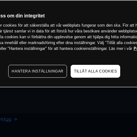
oss om din integritet
 cookies för att säkerställa att vår webbplats fungerar som den ska. För att h
vår tjänst samlar vi in data för att förstå hur våra besökare använder webbpla
 alla cookies kan vi förbättra din upplevelse genom att hjälpa dig hitta informat
 innehåll eller marknadsföring efter dina inställningar. Välj "Tillåt alla cookies
ler "Hantera inställningar" för att hantera cookieinställningar. Läs mer i vår
P
HANTERA INSTÄLLNINGAR
TILLÅT ALLA COOKIES
erktyg