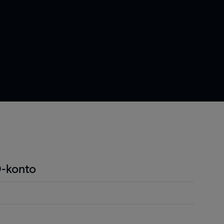
-konto
ndel är att du endast behöver betala en liten
r positionen för att öppna en position och detta