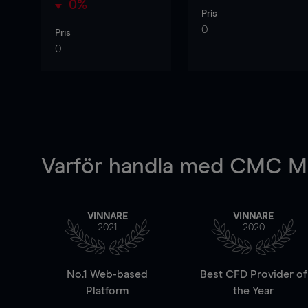
0%
Pris
0
Pris
0
Varför handla
med CMC Ma
VINNARE
VINNARE
2021
2020
No.1 Web-based
Best CFD Provider of
Platform
the Year