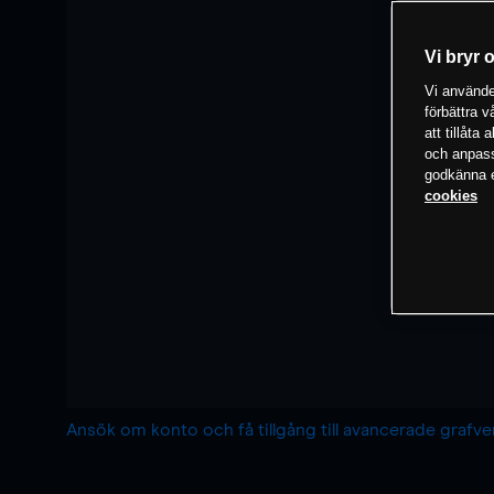
Vi bryr 
Vi använder
förbättra 
att tillåta
och anpassa
godkänna el
cookies
Ansök om konto och få tillgång till avancerade grafv