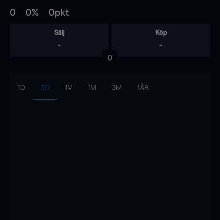
0
0%
0pkt
Sälj
Köp
-
-
0
1D
3D
1V
1M
3M
1ÅR