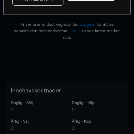
Priserna är endast vägledande.
Logga in
för att se
senaste den marknadsdatan.
Log in
to see latest market
data
Innehavskostnader
Daglig - Sälj
Daglig - Köp
0
0
Årlig - Sälj
Årlig - Köp
0
0