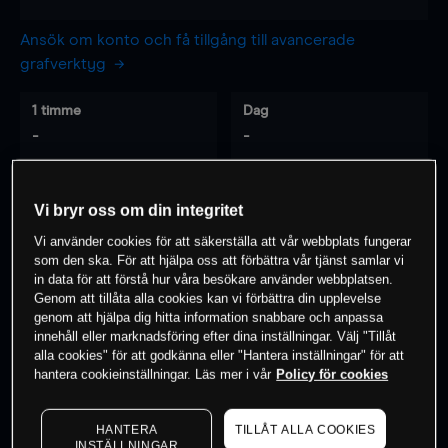
Ansök om konto och få tillgång till avancerade
grafverktyg
1 timme
Dag
-
-
7 dagar
30 dagar
Vi bryr oss om din integritet
-
-
Vi använder cookies för att säkerställa att vår webbplats fungerar
som den ska. För att hjälpa oss att förbättra vår tjänst samlar vi
in data för att förstå hur våra besökare använder webbplatsen.
Genom att tillåta alla cookies kan vi förbättra din upplevelse
0
% av kunderna har en
position i detta
genom att hjälpa dig hitta information snabbare och anpassa
instrument
innehåll eller marknadsföring efter dina inställningar. Välj "Tillåt
alla cookies" för att godkänna eller "Hantera inställningar" för att
hantera cookieinställningar. Läs mer i vår
Policy för cookies
Börja handla
HANTERA
TILLÅT ALLA COOKIES
INSTÄLLNINGAR