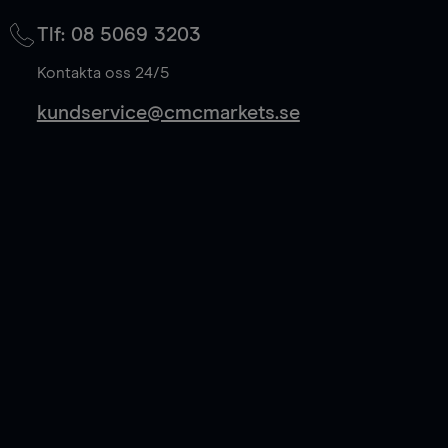
på mittkurs, och sparar 50% av spreadkostnaden.
Tlf: 08 5069 3203
Läs mer
Kontakta oss 24/5
kundservice@cmcmarkets.se