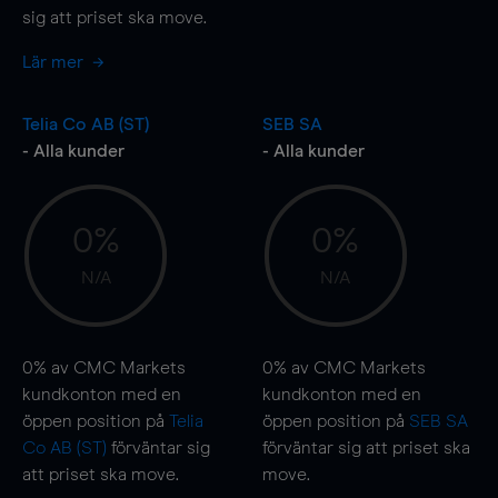
sig att priset ska
move
.
Lär mer
Telia Co AB (ST)
SEB SA
- Alla kunder
- Alla kunder
0%
0%
N/A
N/A
0%
av CMC Markets
0%
av CMC Markets
kundkonton med en
kundkonton med en
öppen position på
Telia
öppen position på
SEB SA
Co AB (ST)
förväntar sig
förväntar sig att priset ska
att priset ska
move
.
move
.